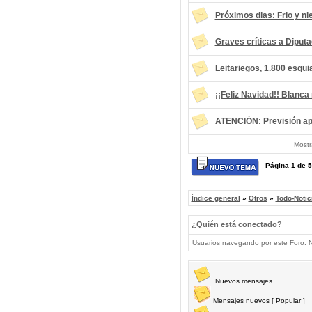
Próximos dias: Frio y ni
Graves críticas a Diputa
Leitariegos, 1.800 esqu
¡¡Feliz Navidad!! Blanca
ATENCIÓN: Previsión ap
Mostr
Página
1
de
5
Índice general
»
Otros
»
Todo-Notic
¿Quién está conectado?
Usuarios navegando por este Foro: No
Nuevos mensajes
Mensajes nuevos [ Popular ]