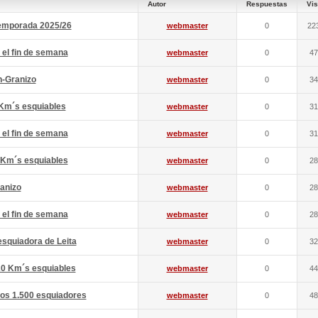
Autor
Respuestas
Vis
 temporada 2025/26
webmaster
0
22
 el fin de semana
webmaster
0
47
n-Granizo
webmaster
0
34
 Km´s esquiables
webmaster
0
31
 el fin de semana
webmaster
0
31
 Km´s esquiables
webmaster
0
28
anizo
webmaster
0
28
 el fin de semana
webmaster
0
28
esquiadora de Leita
webmaster
0
32
20 Km´s esquiables
webmaster
0
44
gos 1.500 esquiadores
webmaster
0
48