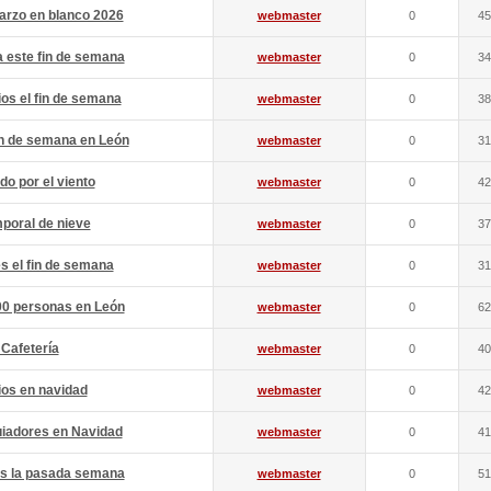
arzo en blanco 2026
webmaster
0
45
 este fin de semana
webmaster
0
34
ios el fin de semana
webmaster
0
38
in de semana en León
webmaster
0
31
o por el viento
webmaster
0
42
poral de nieve
webmaster
0
37
s el fin de semana
webmaster
0
31
00 personas en León
webmaster
0
62
 Cafetería
webmaster
0
40
ios en navidad
webmaster
0
42
uiadores en Navidad
webmaster
0
41
es la pasada semana
webmaster
0
51