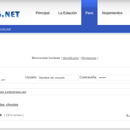
Principal
La Estación
Foro
Alojamientos
BUSCAR
Bienvenido Invitado
(
Identificarse
|
Registrarse
)
Usuario:
Contraseña:
7 am
ias Leitariegos.net
dax
,
chustas
0
[ 1974 temas ]
Ir