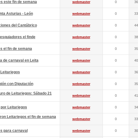
s este fin de semana
webmaster
0
36
nta Asturias - León
webmaster
0
33
aciones del Cantábrico
webmaster
0
44
esquiadores el finde
webmaster
0
38
s el fin de semana
webmaster
0
35
a de carnaval en Leita
webmaster
0
40
 Leitariegos
webmaster
0
36
nión con Diputación
webmaster
0
35
uro de Leitariegos: Sábado 21
webmaster
0
41
 por Leitariegos
webmaster
0
34
ron Leitariegos el fin de semana
webmaster
0
33
s para carnaval
webmaster
0
30