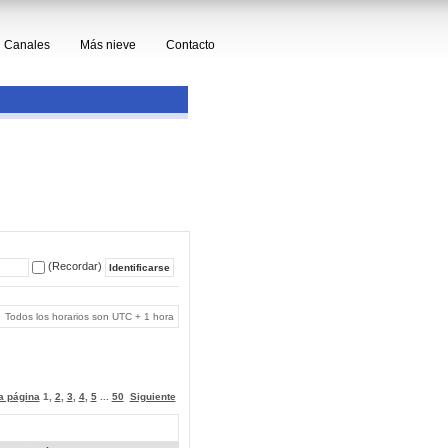
Canales
Más nieve
Contacto
(Recordar)
Todos los horarios son UTC + 1 hora
 a página
1
,
2
,
3
,
4
,
5
...
50
Siguiente