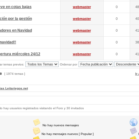
eve en cotas bajas
webmaster
0
48
ción por la gestión
webmaster
0
40
iadores en Navidad
webmaster
0
41
 navidad!!
webmaster
0
38
ertura miércoles 24/12
webmaster
0
41
ar temas previos:
Ordenar por
0
[ 1974 temas ]
Ir
ias Leitariegos.net
 hay usuarios registrados visitando el Foro y 30 invitados
No hay nuevos mensajes
No hay mensajes nuevos [ Popular ]