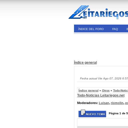
ÍNDICE DEL FORO
FAQ
Índice general
Fecha actual Vie Ago 07, 2026 6:5
Índice general
»
Otros
»
Todo-Notic
Todo-Noticias Leitariegos.net
Moderadores:
Luisan
,
riomolin
,
e
Página
1
de
5