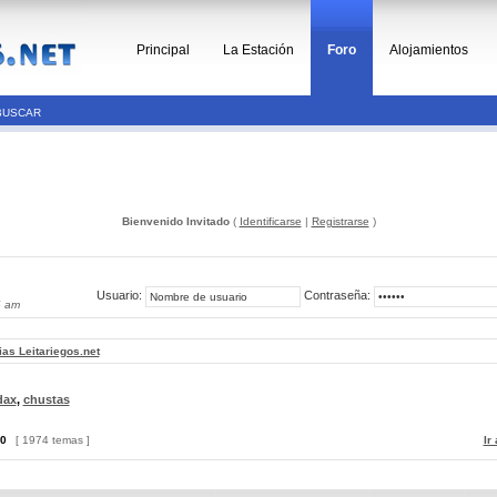
Principal
La Estación
Foro
Alojamientos
BUSCAR
Bienvenido Invitado
(
Identificarse
|
Registrarse
)
Usuario:
Contraseña:
6 am
ias Leitariegos.net
dax
,
chustas
0
[ 1974 temas ]
Ir