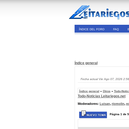
ÍNDICE DEL FORO
FAQ
Índice general
Fecha actual Vie Ago 07, 2026 2:5
Índice general
»
Otros
»
Todo-Notic
Todo-Noticias Leitariegos.net
Moderadores:
Luisan
,
riomolin
,
e
Página
1
de
5