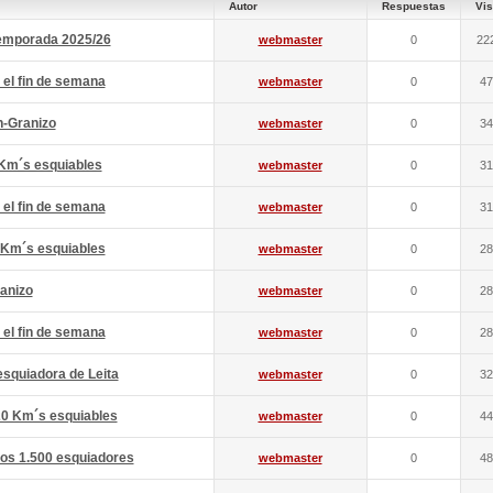
Autor
Respuestas
Vis
 temporada 2025/26
webmaster
0
22
 el fin de semana
webmaster
0
47
n-Granizo
webmaster
0
34
 Km´s esquiables
webmaster
0
31
 el fin de semana
webmaster
0
31
 Km´s esquiables
webmaster
0
28
anizo
webmaster
0
28
 el fin de semana
webmaster
0
28
esquiadora de Leita
webmaster
0
32
20 Km´s esquiables
webmaster
0
44
gos 1.500 esquiadores
webmaster
0
48