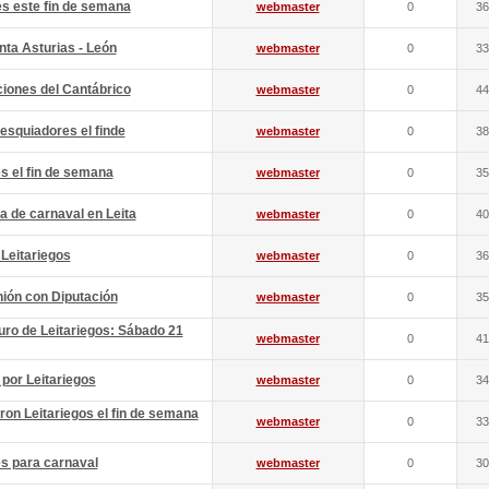
s este fin de semana
webmaster
0
36
nta Asturias - León
webmaster
0
33
aciones del Cantábrico
webmaster
0
44
esquiadores el finde
webmaster
0
38
s el fin de semana
webmaster
0
35
a de carnaval en Leita
webmaster
0
40
 Leitariegos
webmaster
0
36
nión con Diputación
webmaster
0
35
uro de Leitariegos: Sábado 21
webmaster
0
41
 por Leitariegos
webmaster
0
34
ron Leitariegos el fin de semana
webmaster
0
33
s para carnaval
webmaster
0
30