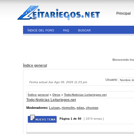
Principal
ÍNDICE DEL FORO
FAQ
BUSCAR
Bienvenido Inv
Índice general
Usuario:
Fecha actual Jue Ago 06, 2026 11:23 pm
Índice general
»
Otros
»
Todo-Noticias Leitariegos.net
Todo-Noticias Leitariegos.net
Moderadores:
Luisan
,
riomolin
,
edax
,
chustas
Página
1
de
50
[ 1974 temas ]