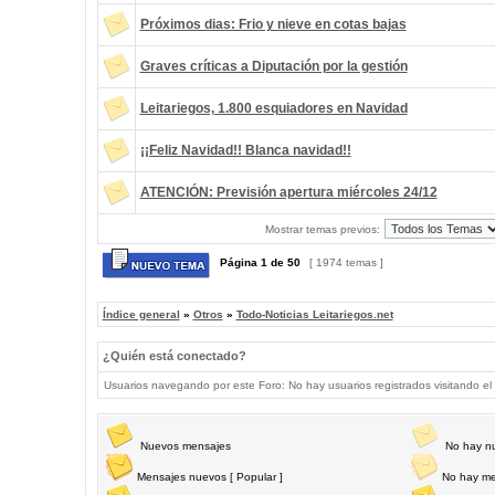
Próximos dias: Frio y nieve en cotas bajas
Graves críticas a Diputación por la gestión
Leitariegos, 1.800 esquiadores en Navidad
¡¡Feliz Navidad!! Blanca navidad!!
ATENCIÓN: Previsión apertura miércoles 24/12
Mostrar temas previos:
Página
1
de
50
[ 1974 temas ]
Índice general
»
Otros
»
Todo-Noticias Leitariegos.net
¿Quién está conectado?
Usuarios navegando por este Foro: No hay usuarios registrados visitando el 
Nuevos mensajes
No hay n
Mensajes nuevos [ Popular ]
No hay me