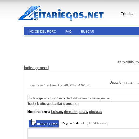
Principal
ÍNDICE DEL FORO
FAQ
BUSCAR
Bienvenido Inv
Índice general
Usuario:
Fecha actual Dom Ago 09, 2026 4:02 pm
Índice general
»
Otros
»
Todo-Noticias Leitariegos.net
Todo-Noticias Leitariegos.net
Moderadores:
Luisan
,
riomolin
,
edax
,
chustas
Página
1
de
50
[ 1974 temas ]