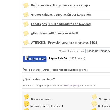
Próximos dias: Frio y nieve en cotas bajas
Graves críticas a Diputación por la gestión
Leitariegos, 1.800 esquiadores en Navidad
¡¡Feliz Navidad!! Blanca navidad!!
ATENCIÓN: Previsión apertura miércoles 24/12
Mostrar temas previos:
Página
1
de
50
[ 1974 temas ]
Índice general
»
Otros
»
Todo-Noticias Leitariegos.net
¿Quién está conectado?
Usuarios navegando por este Foro:
Google [Bot]
y 55 invitados
Nuevos mensajes
No hay n
Mensajes nuevos [ Popular ]
No hay me