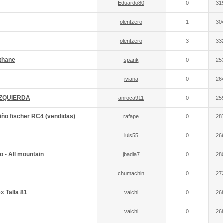
Eduardo80
0
31
olentzero
1
30
olentzero
3
33
ithane
spank
0
25
iviana
0
26
 IZQUIERDA
anroca911
0
25
iño fischer RC4 (vendidas)
rafape
0
28
luis55
0
26
o - All mountain
jbadia7
0
28
chumachin
0
27
x Talla 81
vaichi
0
26
vaichi
0
26