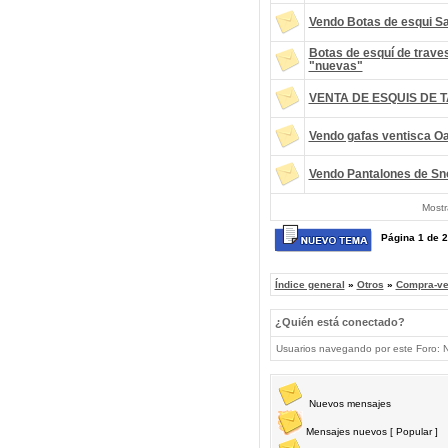
Vendo Botas de esqui S
Botas de esquí de trave
"nuevas"
VENTA DE ESQUIS DE 
Vendo gafas ventisca O
Vendo Pantalones de Sn
Mostr
Página
1
de
2
Índice general
»
Otros
»
Compra-ve
¿Quién está conectado?
Usuarios navegando por este Foro: No
Nuevos mensajes
Mensajes nuevos [ Popular ]