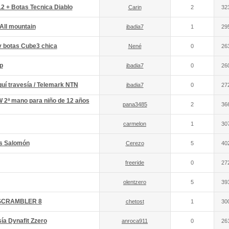
2 + Botas Tecnica Diablo
Carin
2
32
 All mountain
jbadia7
1
29
y botas Cube3 chica
Nené
0
26
p
jbadia7
0
26
uí travesía / Telemark NTN
jbadia7
0
27
2ª mano para niño de 12 años
pana3485
2
36
carmelon
1
30
as Salomón
Cerezo
5
40
freeride
0
27
olentzero
5
39
 SCRAMBLER 8
chetost
1
30
ía Dynafit Zzero
anroca911
0
26