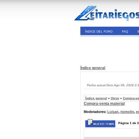
ÍNDICE DEL FORO
FAQ
Índice general
Fecha actual Dom Ago 09, 2026 2:
Índice general
»
Otros
»
Compra-ve
Compra-venta material
Moderadores:
Luisan
,
riomolin
,
e
Página
1
de
2