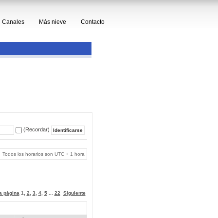
Canales
Más nieve
Contacto
(Recordar)
Todos los horarios son UTC + 1 hora
 a página
1
,
2
,
3
,
4
,
5
...
22
Siguiente