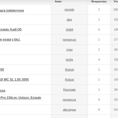
Autor
Respuestas
Vis
riomolin
2
190
ara todoterreno
aitor
1
32
esquis Audi Q5
Yeti94
0
19
e esqui y bici.
nemancos
1
27
chan
2
40
teriña
4
32
20€
Robski
1
25
8 WC SL 1.65 300€
Robski
1
25
Raromalo
1
29
evas
 Pro 158cm. Unisex. Estado
nemancos
0
25
alecangas
8
54