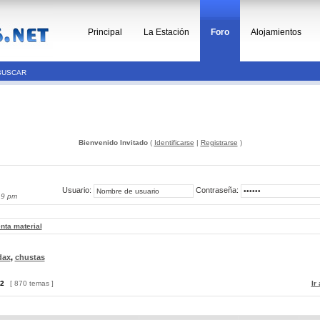
Principal
La Estación
Foro
Alojamientos
BUSCAR
Bienvenido Invitado
(
Identificarse
|
Registrarse
)
Usuario:
Contraseña:
19 pm
nta material
dax
,
chustas
2
[ 870 temas ]
Ir