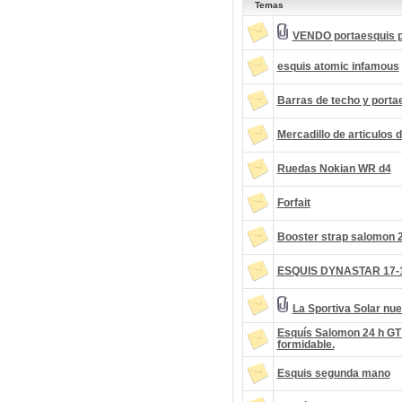
Temas
VENDO portaesquis p
esquis atomic infamous
Barras de techo y porta
Mercadillo de articulos d
Ruedas Nokian WR d4
Forfait
Booster strap salomon 
ESQUIS DYNASTAR 17-1
La Sportiva Solar nu
Esquís Salomon 24 h GT
formidable.
Esquis segunda mano