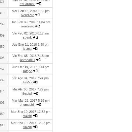
571
Eduardo80
Mar Feb 13, 2018 1:32 pm
419
olentzero
Jue Feb 08, 2018 11:04 am
239
olentzero
Vie Feb 02, 2018 8:17 am
359
spank
Jue Ene 11, 2018 1:30 pm
480
iviana
Vie Ene 05, 2018 7:18 pm
506
anroca911
Jue Oct 19, 2017 9:14 pm
757
rafape
Vie Ago 04, 2017 7:24 pm
639
luis55
Mié Abr 05, 2017 7:29 pm
044
jbadia7
Mar Mar 28, 2017 5:16 pm
203
chumachin
Mar Ene 10, 2017 12:32 pm
880
vaichi
Mar Ene 10, 2017 12:22 pm
800
vaichi