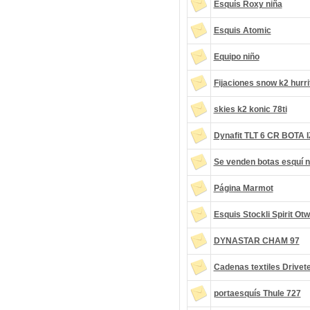
Esquís Roxy niña
Esquis Atomic
Equipo niño
Fijaciones snow k2 hurr
skies k2 konic 78ti
Dynafit TLT 6 CR BOTA
Se venden botas esquí n
Página Marmot
Esquis Stockli Spirit Otw
DYNASTAR CHAM 97
Cadenas textiles Drivete
portaesquís Thule 727