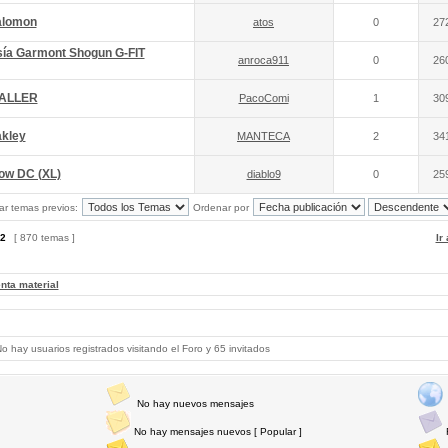
alomon
atos
0
27
sía Garmont Shogun G-FIT
anroca911
0
26
TALLER
PacoComi
1
30
akley
MANTECA
2
34
ow DC (XL)
diablo9
0
25
ar temas previos:
Ordenar por
2
[ 870 temas ]
Ir
nta material
 hay usuarios registrados visitando el Foro y 65 invitados
No hay nuevos mensajes
No hay mensajes nuevos [ Popular ]