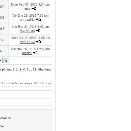
Dom Feb 07, 2016 9:54 pm
284
atos
Vie Ene 29, 2016 7:38 pm
005
anroca911
Jue Ene 21, 2016 8:41 pm
986
PacoComi
Dom Dic 13, 2015 11:05 pm
162
MANTECA
Mié Nov 25, 2015 12:41 pm
979
diablo9
 a página
1
,
2
,
3
,
4
,
5
...
22
Siguiente
Todos los horarios son UTC + 1 hora
Anuncio
Fijo