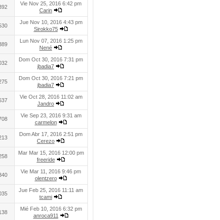
Vie Nov 25, 2016 6:42 pm
392
Carin
Jue Nov 10, 2016 4:43 pm
530
Sirokko75
Lun Nov 07, 2016 1:25 pm
389
Nené
Dom Oct 30, 2016 7:31 pm
032
jbadia7
Dom Oct 30, 2016 7:21 pm
275
jbadia7
Vie Oct 28, 2016 11:02 am
637
Jandro
Vie Sep 23, 2016 9:31 am
708
carmelon
Dom Abr 17, 2016 2:51 pm
213
Cerezo
Mar Mar 15, 2016 12:00 pm
258
freeride
Vie Mar 11, 2016 9:46 pm
340
olentzero
Jue Feb 25, 2016 11:11 am
035
tcami
Mié Feb 10, 2016 6:32 pm
138
anroca911