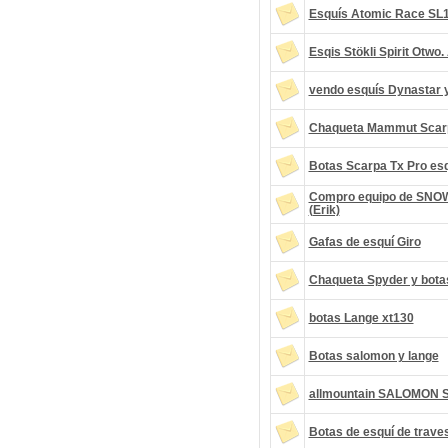
Esquís Atomic Race SL1
Esqis Stökli Spirit Otwo.
vendo esquís Dynastar 
Chaqueta Mammut Scar
Botas Scarpa Tx Pro esq
Compro equipo de SNOW 
(Erik)
Gafas de esquí Giro
Chaqueta Spyder y bot
botas Lange xt130
Botas salomon y lange
allmountain SALOMON
Botas de esquí de traves