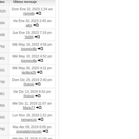
tas
Último mensaje
Dom Ene 22, 2023 1:34 am
520
riomolin
Vie Ene 20, 2023 2:45 am
594
aitor
Jue Ene 19, 2023 7:19 pm
948
Yeti94
Mié May 18, 2022 4:56 pm
756
josegovilla
Mié May 18, 2022 4:52 pm
301
josegovilla
Mié May 06, 2020 4:11 pm
601
javilara26
Dom Dic 29, 2019 2:40 pm
749
Robski
Vie Dic 13, 2019 8:42 pm
961
Robski
Mié Dic 11, 2019 11:07 am
456
Mariu77
Lun Nov 18, 2019 1:51 pm
342
nemancos
Mar Abr 09, 2019 6:05 pm
790
esquiadornovato
Mié Abr 18, 2018 11:34 am