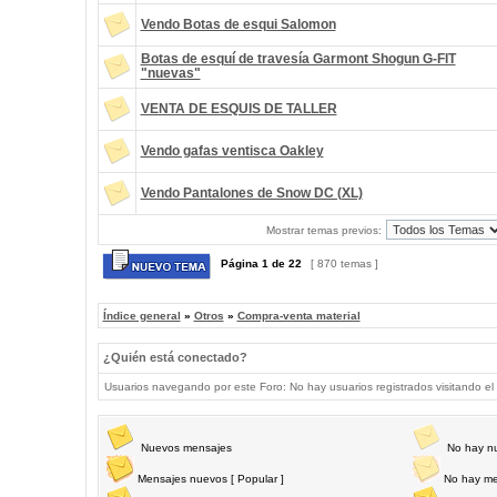
Vendo Botas de esqui Salomon
Botas de esquí de travesía Garmont Shogun G-FIT
"nuevas"
VENTA DE ESQUIS DE TALLER
Vendo gafas ventisca Oakley
Vendo Pantalones de Snow DC (XL)
Mostrar temas previos:
Página
1
de
22
[ 870 temas ]
Índice general
»
Otros
»
Compra-venta material
¿Quién está conectado?
Usuarios navegando por este Foro: No hay usuarios registrados visitando el 
Nuevos mensajes
No hay n
Mensajes nuevos [ Popular ]
No hay me