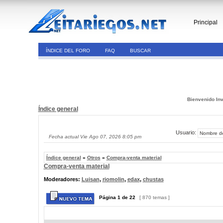
Principal
ÍNDICE DEL FORO
FAQ
BUSCAR
Bienvenido Inv
Índice general
Usuario:
Fecha actual Vie Ago 07, 2026 8:05 pm
Índice general
»
Otros
»
Compra-venta material
Compra-venta material
Moderadores:
Luisan
,
riomolin
,
edax
,
chustas
Página
1
de
22
[ 870 temas ]