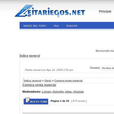
Principal
ÍNDICE DEL FORO
FAQ
BUSCAR
Bienvenido Inv
Índice general
Usuario:
Fecha actual Lun Ago 10, 2026 1:51 pm
Índice general
»
Otros
»
Compra-venta material
Compra-venta material
Moderadores:
Luisan
,
riomolin
,
edax
,
chustas
Página
1
de
22
[ 870 temas ]