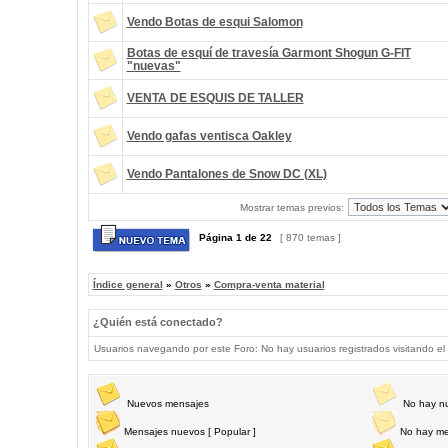
Vendo Botas de esqui Salomon
Botas de esquí de travesía Garmont Shogun G-FIT
"nuevas"
VENTA DE ESQUIS DE TALLER
Vendo gafas ventisca Oakley
Vendo Pantalones de Snow DC (XL)
Mostrar temas previos:
Página
1
de
22
[ 870 temas ]
Índice general
»
Otros
»
Compra-venta material
¿Quién está conectado?
Usuarios navegando por este Foro: No hay usuarios registrados visitando el 
Nuevos mensajes
No hay n
Mensajes nuevos [ Popular ]
No hay me