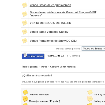
Vendo Botas de esqui Salomon
Botas de esquí de travesía Garmont Shogun G-FIT
"nuevas"
VENTA DE ESQUIS DE TALLER
Vendo gafas ventisca Oakley
Vendo Pantalones de Snow DC (XL)
Mostrar temas previos:
Página
1
de
22
[ 870 temas ]
Índice general
»
Otros
»
Compra-venta material
¿Quién está conectado?
Usuarios navegando por este Foro: No hay usuarios registrados visitando el 
Nuevos mensajes
No hay n
Mensajes nuevos [ Popular ]
No hay me