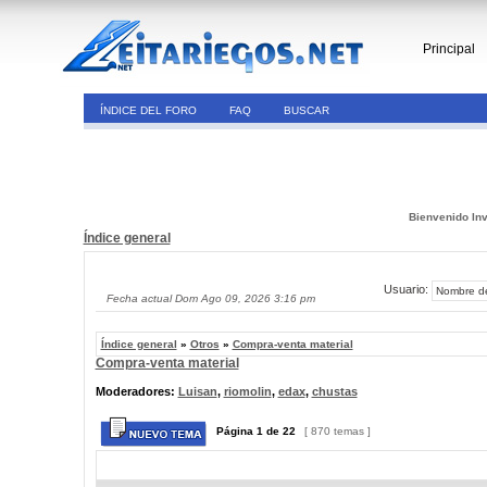
Principal
ÍNDICE DEL FORO
FAQ
BUSCAR
Bienvenido Inv
Índice general
Usuario:
Fecha actual Dom Ago 09, 2026 3:16 pm
Índice general
»
Otros
»
Compra-venta material
Compra-venta material
Moderadores:
Luisan
,
riomolin
,
edax
,
chustas
Página
1
de
22
[ 870 temas ]