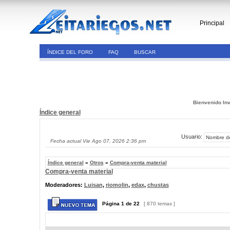
Principal
ÍNDICE DEL FORO
FAQ
BUSCAR
Bienvenido Inv
Índice general
Usuario:
Fecha actual Vie Ago 07, 2026 2:36 pm
Índice general
»
Otros
»
Compra-venta material
Compra-venta material
Moderadores:
Luisan
,
riomolin
,
edax
,
chustas
Página
1
de
22
[ 870 temas ]