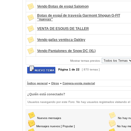
Vendo Botas de esqui Salomon
Botas de esquí de travesía Garmont Shogun G-FIT
"nuevas"
VENTA DE ESQUIS DE TALLER
Vendo gafas ventisca Oakley
Vendo Pantalones de Snow DC (XL)
Mostrar temas previos:
Página
1
de
22
[ 870 temas ]
Índice general
»
Otros
»
Compra-venta material
¿Quién está conectado?
Usuarios navegando por este Foro: No hay usuarios registrados visitando el 
Nuevos mensajes
No hay n
Mensajes nuevos [ Popular ]
No hay me