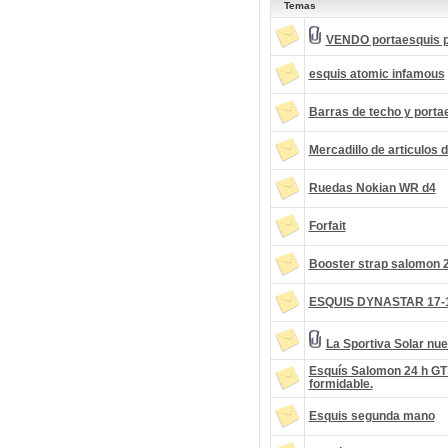
Temas
VENDO portaesquis p
esquis atomic infamous
Barras de techo y porta
Mercadillo de articulos d
Ruedas Nokian WR d4
Forfait
Booster strap salomon 
ESQUIS DYNASTAR 17-1
La Sportiva Solar nu
Esquís Salomon 24 h GT
formidable.
Esquis segunda mano