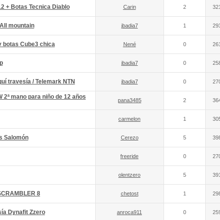
2 + Botas Tecnica Diablo
Carin
2
32
 All mountain
jbadia7
1
29
y botas Cube3 chica
Nené
0
26
p
jbadia7
0
25
uí travesía / Telemark NTN
jbadia7
0
27
2ª mano para niño de 12 años
pana3485
2
36
carmelon
1
30
as Salomón
Cerezo
5
39
freeride
0
27
olentzero
5
39
 SCRAMBLER 8
chetost
1
29
ía Dynafit Zzero
anroca911
0
25