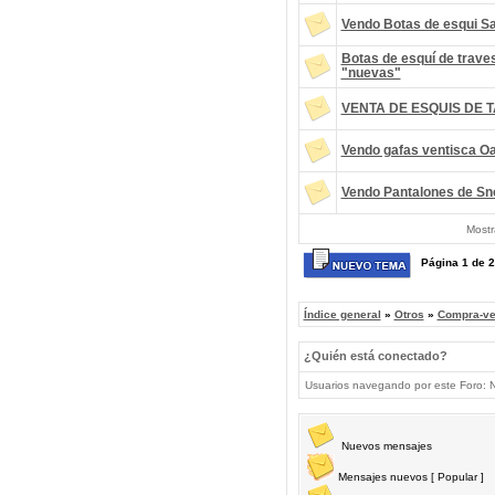
Vendo Botas de esqui S
Botas de esquí de trave
"nuevas"
VENTA DE ESQUIS DE 
Vendo gafas ventisca O
Vendo Pantalones de Sn
Mostr
Página
1
de
2
Índice general
»
Otros
»
Compra-ve
¿Quién está conectado?
Usuarios navegando por este Foro: No
Nuevos mensajes
Mensajes nuevos [ Popular ]