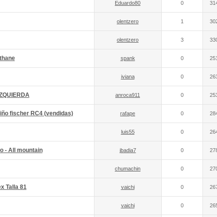
Eduardo80
0
31
olentzero
1
30
olentzero
3
33
ithane
spank
0
25
iviana
0
26
 IZQUIERDA
anroca911
0
25
iño fischer RC4 (vendidas)
rafape
0
28
luis55
0
26
o - All mountain
jbadia7
0
27
chumachin
0
27
x Talla 81
vaichi
0
26
vaichi
0
26