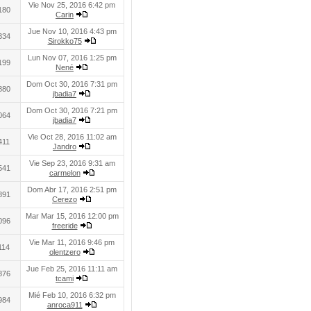
Vie Nov 25, 2016 6:42 pm
180
Carin
Jue Nov 10, 2016 4:43 pm
334
Sirokko75
Lun Nov 07, 2016 1:25 pm
199
Nené
Dom Oct 30, 2016 7:31 pm
880
jbadia7
Dom Oct 30, 2016 7:21 pm
064
jbadia7
Vie Oct 28, 2016 11:02 am
411
Jandro
Vie Sep 23, 2016 9:31 am
541
carmelon
Dom Abr 17, 2016 2:51 pm
891
Cerezo
Mar Mar 15, 2016 12:00 pm
096
freeride
Vie Mar 11, 2016 9:46 pm
114
olentzero
Jue Feb 25, 2016 11:11 am
876
tcami
Mié Feb 10, 2016 6:32 pm
984
anroca911