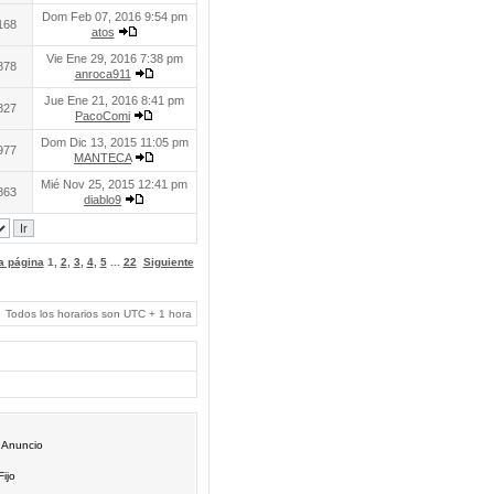
Dom Feb 07, 2016 9:54 pm
168
atos
Vie Ene 29, 2016 7:38 pm
878
anroca911
Jue Ene 21, 2016 8:41 pm
827
PacoComi
Dom Dic 13, 2015 11:05 pm
977
MANTECA
Mié Nov 25, 2015 12:41 pm
863
diablo9
 a página
1
,
2
,
3
,
4
,
5
...
22
Siguiente
Todos los horarios son UTC + 1 hora
Anuncio
Fijo