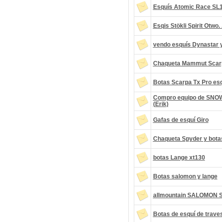
Esquís Atomic Race SL1
Esqis Stökli Spirit Otwo.
vendo esquís Dynastar 
Chaqueta Mammut Scar
Botas Scarpa Tx Pro esq
Compro equipo de SNOW 
(Erik)
Gafas de esquí Giro
Chaqueta Spyder y bot
botas Lange xt130
Botas salomon y lange
allmountain SALOMON
Botas de esquí de traves