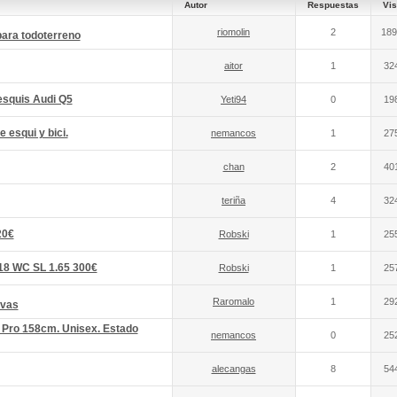
Autor
Respuestas
Vis
riomolin
2
189
ara todoterreno
aitor
1
32
esquis Audi Q5
Yeti94
0
19
e esqui y bici.
nemancos
1
27
chan
2
40
teriña
4
32
20€
Robski
1
25
8 WC SL 1.65 300€
Robski
1
25
Raromalo
1
29
evas
 Pro 158cm. Unisex. Estado
nemancos
0
25
alecangas
8
54