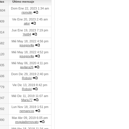
tas
Último mensaje
Dom Ene 22, 2023 1:34 am
604
riomolin
Vie Ene 20, 2023 2:45 am
409
aitor
Jue Ene 19, 2023 7:19 pm
814
Yeti94
Mié May 18, 2022 4:56 pm
582
josegovilla
Mié May 18, 2022 4:52 pm
120
josegovilla
Mié May 06, 2020 4:11 pm
435
javilara26
Dom Dic 29, 2019 2:40 pm
506
Robski
Vie Dic 13, 2019 8:42 pm
779
Robski
Mié Dic 11, 2019 11:07 am
247
Mariu77
Lun Nov 18, 2019 1:51 pm
202
nemancos
Mar Abr 09, 2019 6:05 pm
490
esquiadornovato
Mié Abr 18, 2018 11:34 am