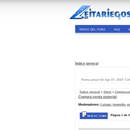
ÍNDICE DEL FORO
FAQ
Índice general
Fecha actual Vie Ago 07, 2026 7:2
Índice general
»
Otros
»
Compra-ve
Compra-venta material
Moderadores:
Luisan
,
riomolin
,
e
Página
1
de
2