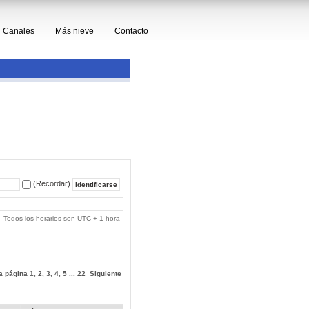
Canales
Más nieve
Contacto
(Recordar)
Todos los horarios son UTC + 1 hora
 a página
1
,
2
,
3
,
4
,
5
...
22
Siguiente