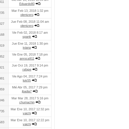
411
Eduardo80
Mar Feb 13, 2018 1:32 pm
235
olentzero
Jue Feb 08, 2018 11:04 am
027
olentzero
Vie Feb 02, 2018 8:17 am
168
spank
Jue Ene 11, 2018 1:30 pm
319
iviana
Vie Ene 05, 2018 7:18 pm
352
anroca911
Jue Oct 19, 2017 9:14 pm
421
rafape
Vie Ago 04, 2017 7:24 pm
481
luis55
Mié Abr 05, 2017 7:29 pm
859
jbadia7
Mar Mar 28, 2017 5:16 pm
046
chumachin
Mar Ene 10, 2017 12:32 pm
735
vaichi
Mar Ene 10, 2017 12:22 pm
583
vaichi