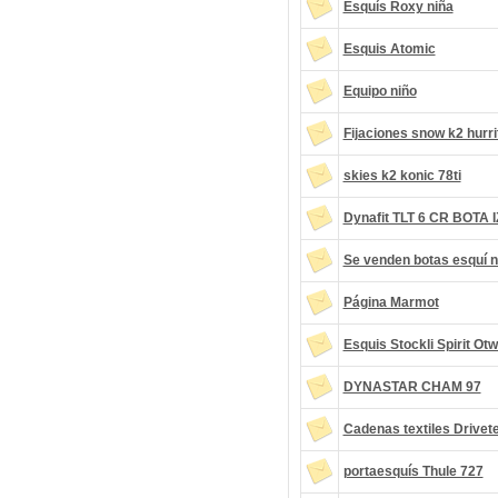
Esquís Roxy niña
Esquis Atomic
Equipo niño
Fijaciones snow k2 hurr
skies k2 konic 78ti
Dynafit TLT 6 CR BOTA
Se venden botas esquí n
Página Marmot
Esquis Stockli Spirit Otw
DYNASTAR CHAM 97
Cadenas textiles Drivete
portaesquís Thule 727