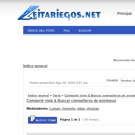
Principal
ÍNDICE DEL FORO
FAQ
BUSCAR
Bienvenido Inv
Índice general
Usuario:
Fecha actual Dom Ago 09, 2026 4:57 am
Índice general
»
Otros
»
Compartir viaje & Buscar compañeros de avent
Compartir viaje & Buscar compañeros de aventuras
Moderadores:
Luisan
,
riomolin
,
edax
,
chustas
Página
1
de
1
[ 40 temas ]