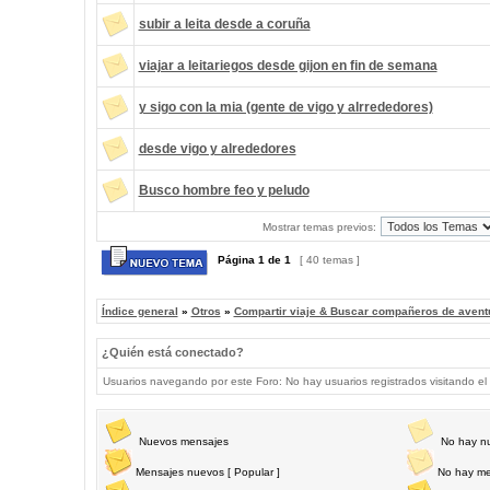
subir a leita desde a coruña
viajar a leitariegos desde gijon en fin de semana
y sigo con la mia (gente de vigo y alrrededores)
desde vigo y alrededores
Busco hombre feo y peludo
Mostrar temas previos:
Página
1
de
1
[ 40 temas ]
Índice general
»
Otros
»
Compartir viaje & Buscar compañeros de avent
¿Quién está conectado?
Usuarios navegando por este Foro: No hay usuarios registrados visitando el 
Nuevos mensajes
No hay n
Mensajes nuevos [ Popular ]
No hay me