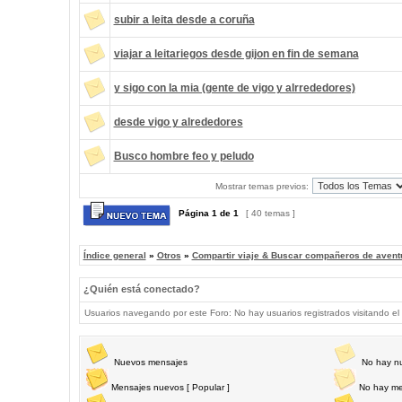
subir a leita desde a coruña
viajar a leitariegos desde gijon en fin de semana
y sigo con la mia (gente de vigo y alrrededores)
desde vigo y alrededores
Busco hombre feo y peludo
Mostrar temas previos:
Página
1
de
1
[ 40 temas ]
Índice general
»
Otros
»
Compartir viaje & Buscar compañeros de avent
¿Quién está conectado?
Usuarios navegando por este Foro: No hay usuarios registrados visitando el 
Nuevos mensajes
No hay n
Mensajes nuevos [ Popular ]
No hay me