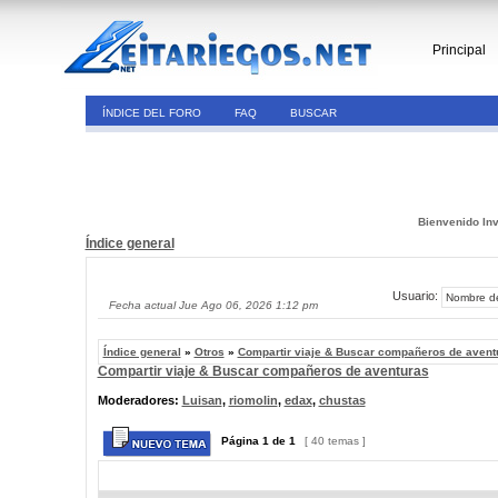
Principal
ÍNDICE DEL FORO
FAQ
BUSCAR
Bienvenido Inv
Índice general
Usuario:
Fecha actual Jue Ago 06, 2026 1:12 pm
Índice general
»
Otros
»
Compartir viaje & Buscar compañeros de avent
Compartir viaje & Buscar compañeros de aventuras
Moderadores:
Luisan
,
riomolin
,
edax
,
chustas
Página
1
de
1
[ 40 temas ]