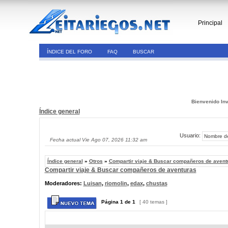
Principal
ÍNDICE DEL FORO
FAQ
BUSCAR
Bienvenido Inv
Índice general
Usuario:
Fecha actual Vie Ago 07, 2026 11:32 am
Índice general
»
Otros
»
Compartir viaje & Buscar compañeros de avent
Compartir viaje & Buscar compañeros de aventuras
Moderadores:
Luisan
,
riomolin
,
edax
,
chustas
Página
1
de
1
[ 40 temas ]