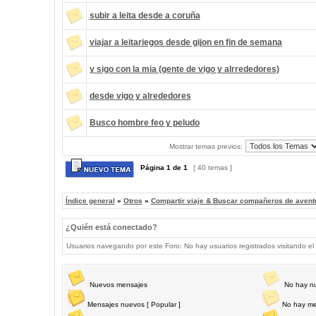
subir a leita desde a coruña
viajar a leitariegos desde gijon en fin de semana
y sigo con la mia (gente de vigo y alrrededores)
desde vigo y alrededores
Busco hombre feo y peludo
Mostrar temas previos:
Página
1
de
1
[ 40 temas ]
Índice general
»
Otros
»
Compartir viaje & Buscar compañeros de avent
¿Quién está conectado?
Usuarios navegando por este Foro: No hay usuarios registrados visitando el 
Nuevos mensajes
No hay n
Mensajes nuevos [ Popular ]
No hay me