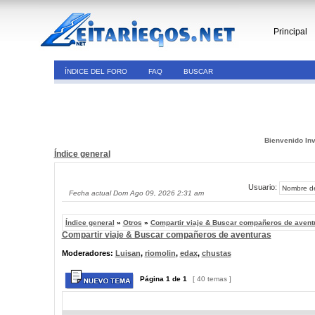
Principal
ÍNDICE DEL FORO
FAQ
BUSCAR
Bienvenido Inv
Índice general
Usuario:
Fecha actual Dom Ago 09, 2026 2:31 am
Índice general
»
Otros
»
Compartir viaje & Buscar compañeros de avent
Compartir viaje & Buscar compañeros de aventuras
Moderadores:
Luisan
,
riomolin
,
edax
,
chustas
Página
1
de
1
[ 40 temas ]