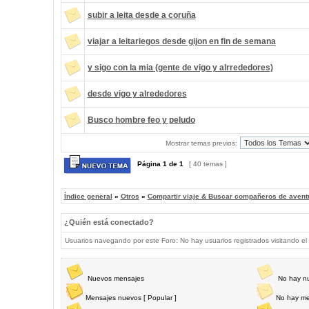
subir a leita desde a coruña
viajar a leitariegos desde gijon en fin de semana
y sigo con la mia (gente de vigo y alrrededores)
desde vigo y alrededores
Busco hombre feo y peludo
Mostrar temas previos:
Página
1
de
1
[ 40 temas ]
Índice general
»
Otros
»
Compartir viaje & Buscar compañeros de avent
¿Quién está conectado?
Usuarios navegando por este Foro: No hay usuarios registrados visitando el 
Nuevos mensajes
No hay n
Mensajes nuevos [ Popular ]
No hay me