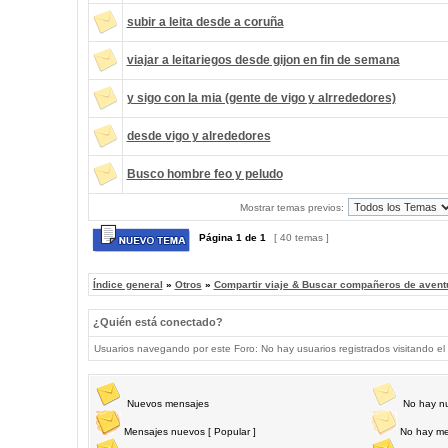
subir a leita desde a coruña
viajar a leitariegos desde gijon en fin de semana
y sigo con la mia (gente de vigo y alrrededores)
desde vigo y alrededores
Busco hombre feo y peludo
Mostrar temas previos:
Página
1
de
1
[ 40 temas ]
Índice general
»
Otros
»
Compartir viaje & Buscar compañeros de avent
¿Quién está conectado?
Usuarios navegando por este Foro: No hay usuarios registrados visitando el 
Nuevos mensajes
No hay n
Mensajes nuevos [ Popular ]
No hay me