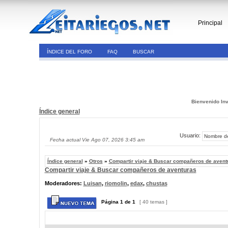
Principal
ÍNDICE DEL FORO
FAQ
BUSCAR
Bienvenido Inv
Índice general
Usuario:
Fecha actual Vie Ago 07, 2026 3:45 am
Índice general
»
Otros
»
Compartir viaje & Buscar compañeros de avent
Compartir viaje & Buscar compañeros de aventuras
Moderadores:
Luisan
,
riomolin
,
edax
,
chustas
Página
1
de
1
[ 40 temas ]