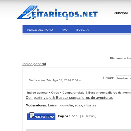
Principal
ÍNDICE DEL FORO
FAQ
BUSCAR
Bienvenido Inv
Índice general
Usuario:
Fecha actual Vie Ago 07, 2026 7:58 pm
Índice general
»
Otros
»
Compartir viaje & Buscar compañeros de avent
Compartir viaje & Buscar compañeros de aventuras
Moderadores:
Luisan
,
riomolin
,
edax
,
chustas
Página
1
de
1
[ 40 temas ]