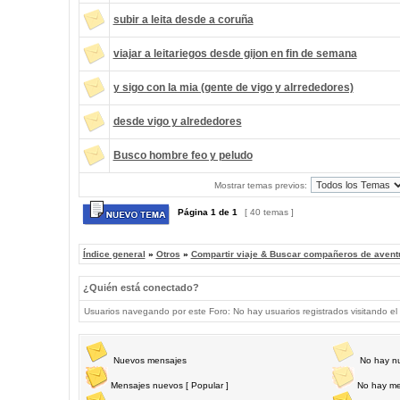
subir a leita desde a coruña
viajar a leitariegos desde gijon en fin de semana
y sigo con la mia (gente de vigo y alrrededores)
desde vigo y alrededores
Busco hombre feo y peludo
Mostrar temas previos:
Página
1
de
1
[ 40 temas ]
Índice general
»
Otros
»
Compartir viaje & Buscar compañeros de avent
¿Quién está conectado?
Usuarios navegando por este Foro: No hay usuarios registrados visitando el 
Nuevos mensajes
No hay n
Mensajes nuevos [ Popular ]
No hay me