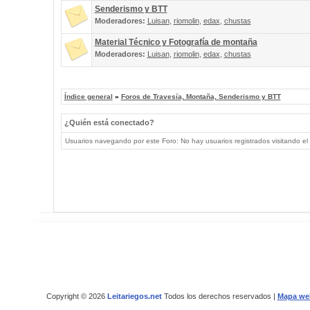
Senderismo y BTT
Moderadores:
Luisan
,
riomolin
,
edax
,
chustas
Material Técnico y Fotografía de montaña
Moderadores:
Luisan
,
riomolin
,
edax
,
chustas
Índice general
»
Foros de Travesía, Montaña, Senderismo y BTT
¿Quién está conectado?
Usuarios navegando por este Foro: No hay usuarios registrados visitando el 
Copyright © 2026
Leitariegos.net
Todos los derechos reservados |
Mapa we