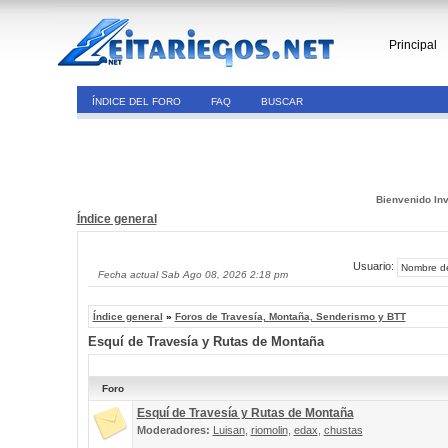
Principal
ÍNDICE DEL FORO
FAQ
BUSCAR
Bienvenido Inv
Índice general
Usuario:
Fecha actual Sab Ago 08, 2026 2:18 pm
Índice general
»
Foros de Travesía, Montaña, Senderismo y BTT
Esquí de Travesía y Rutas de Montaña
Foro
Esquí de Travesía y Rutas de Montaña
Moderadores:
Luisan
,
riomolin
,
edax
,
chustas