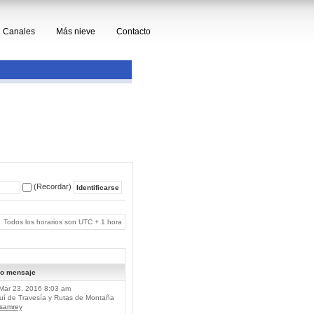
Canales
Más nieve
Contacto
(Recordar)
Todos los horarios son UTC + 1 hora
mo mensaje
Mar 23, 2016 8:03 am
í de Travesía y Rutas de Montaña
lsamrey