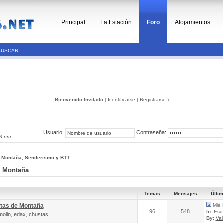
Principal
La Estación
Foro
Alojamientos
BUSCAR
Bienvenido Invitado
(
Identificarse
|
Registrarse
)
Usuario:
Contraseña:
13 pm
, Montaña, Senderismo y BTT
e Montaña
Temas
Mensajes
Últi
utas de Montaña
Mié 
96
548
In:
Esqu
molin
,
edax
,
chustas
By:
Va