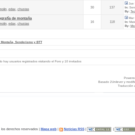
Jue 
30
137
In:
Send
molin
,
edax
,
chustas
By:
Tec
ografía de montaña
Mar 
16
118
In:
Mate
molin
,
edax
,
chustas
By:
Mo
, Montaña, Senderismo y BTT
 hay usuarios registrados visitando el Foro y 10 invitados
Powere
Basado 2Unilever y modif
Traducción 
los derechos reservados |
Mapa web
|
Noticias RSS
|
|