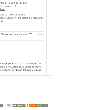
Mar 14, 2019 10:39 am
erismo y BTT
knet
Oct 14, 2014 6:08 pm
rial Técnico y Fotografía de montaña
nty
Todos los horarios son UTC + 1 hora
d By
phpBB
© 2026 - Leitariegos.net
icado por
Luisan
para
Leitariegos.net
al español por
Huan Manwë
y
Luisan
|
|