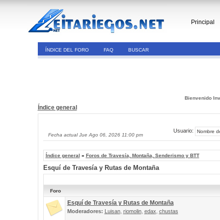
Principal
ÍNDICE DEL FORO
FAQ
BUSCAR
Bienvenido Inv
Índice general
Usuario:
Fecha actual Jue Ago 06, 2026 11:00 pm
Índice general
»
Foros de Travesía, Montaña, Senderismo y BTT
Esquí de Travesía y Rutas de Montaña
Foro
Esquí de Travesía y Rutas de Montaña
Moderadores:
Luisan
,
riomolin
,
edax
,
chustas