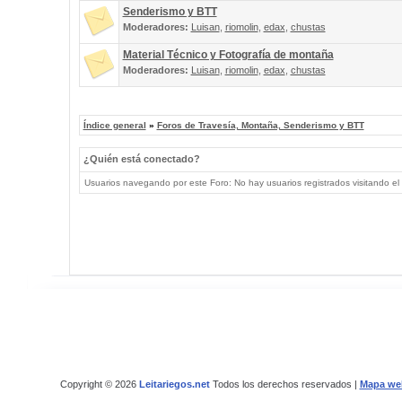
Senderismo y BTT
Moderadores:
Luisan
,
riomolin
,
edax
,
chustas
Material Técnico y Fotografía de montaña
Moderadores:
Luisan
,
riomolin
,
edax
,
chustas
Índice general
»
Foros de Travesía, Montaña, Senderismo y BTT
¿Quién está conectado?
Usuarios navegando por este Foro: No hay usuarios registrados visitando el 
Copyright © 2026
Leitariegos.net
Todos los derechos reservados |
Mapa we