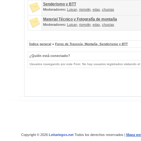
Senderismo y BTT
Moderadores:
Luisan
,
riomolin
,
edax
,
chustas
Material Técnico y Fotografía de montaña
Moderadores:
Luisan
,
riomolin
,
edax
,
chustas
Índice general
»
Foros de Travesía, Montaña, Senderismo y BTT
¿Quién está conectado?
Usuarios navegando por este Foro: No hay usuarios registrados visitando el 
Copyright © 2026
Leitariegos.net
Todos los derechos reservados |
Mapa we