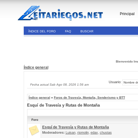
Principal
ÍNDICE DEL FORO
FAQ
BUSCAR
Bienvenido Inv
Índice general
Usuario:
Fecha actual Sab Ago 08, 2026 1:56 am
Índice general
»
Foros de Travesía, Montaña, Senderismo y BTT
Esquí de Travesía y Rutas de Montaña
Foro
Esquí de Travesía y Rutas de Montaña
Moderadores:
Luisan
,
riomolin
,
edax
,
chustas