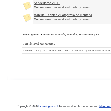
Senderismo y BTT
Moderadores:
Luisan
,
riomolin
,
edax
,
chustas
Material Técnico y Fotografía de montaña
Moderadores:
Luisan
,
riomolin
,
edax
,
chustas
Índice general
»
Foros de Travesía, Montaña, Senderismo y BTT
¿Quién está conectado?
Usuarios navegando por este Foro: No hay usuarios registrados visitando el 
Copyright © 2026
Leitariegos.net
Todos los derechos reservados |
Mapa we