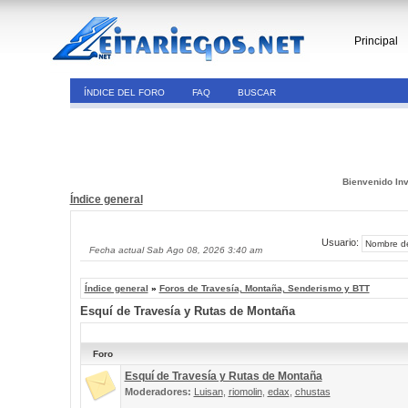
Principal
ÍNDICE DEL FORO
FAQ
BUSCAR
Bienvenido Inv
Índice general
Usuario:
Fecha actual Sab Ago 08, 2026 3:40 am
Índice general
»
Foros de Travesía, Montaña, Senderismo y BTT
Esquí de Travesía y Rutas de Montaña
Foro
Esquí de Travesía y Rutas de Montaña
Moderadores:
Luisan
,
riomolin
,
edax
,
chustas