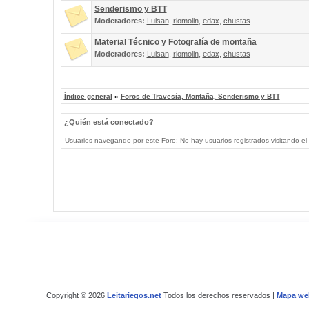
Senderismo y BTT
Moderadores:
Luisan
,
riomolin
,
edax
,
chustas
Material Técnico y Fotografía de montaña
Moderadores:
Luisan
,
riomolin
,
edax
,
chustas
Índice general
»
Foros de Travesía, Montaña, Senderismo y BTT
¿Quién está conectado?
Usuarios navegando por este Foro: No hay usuarios registrados visitando el 
Copyright © 2026
Leitariegos.net
Todos los derechos reservados |
Mapa we