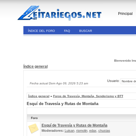
Principal
ÍNDICE DEL FORO
FAQ
BUSCAR
Bienvenido Inv
Índice general
Usuario:
Fecha actual Dom Ago 09, 2026 5:23 am
Índice general
»
Foros de Travesía, Montaña, Senderismo y BTT
Esquí de Travesía y Rutas de Montaña
Foro
Esquí de Travesía y Rutas de Montaña
Moderadores:
Luisan
,
riomolin
,
edax
,
chustas