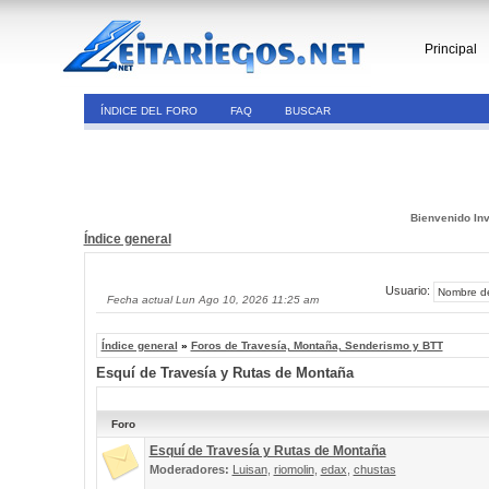
Principal
ÍNDICE DEL FORO
FAQ
BUSCAR
Bienvenido Inv
Índice general
Usuario:
Fecha actual Lun Ago 10, 2026 11:25 am
Índice general
»
Foros de Travesía, Montaña, Senderismo y BTT
Esquí de Travesía y Rutas de Montaña
Foro
Esquí de Travesía y Rutas de Montaña
Moderadores:
Luisan
,
riomolin
,
edax
,
chustas