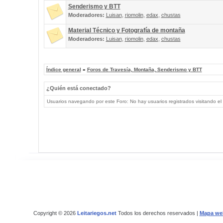
Senderismo y BTT
Moderadores:
Luisan
,
riomolin
,
edax
,
chustas
Material Técnico y Fotografía de montaña
Moderadores:
Luisan
,
riomolin
,
edax
,
chustas
Índice general
»
Foros de Travesía, Montaña, Senderismo y BTT
¿Quién está conectado?
Usuarios navegando por este Foro: No hay usuarios registrados visitando el 
Copyright © 2026
Leitariegos.net
Todos los derechos reservados |
Mapa we