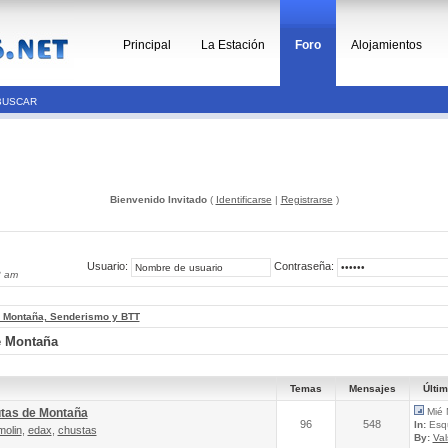
Principal
La Estación
Foro
Alojamientos
BUSCAR
Bienvenido Invitado
(
Identificarse
|
Registrarse
)
Usuario:
Contraseña:
8 am
, Montaña, Senderismo y BTT
e Montaña
Temas
Mensajes
Últi
utas de Montaña
Mié 
96
548
In:
Esqu
molin
,
edax
,
chustas
By:
Va