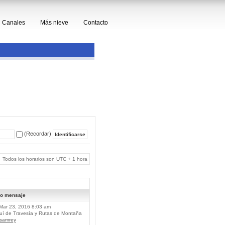
Canales
Más nieve
Contacto
(Recordar)
Todos los horarios son UTC + 1 hora
mo mensaje
Mar 23, 2016 8:03 am
í de Travesía y Rutas de Montaña
lsamrey