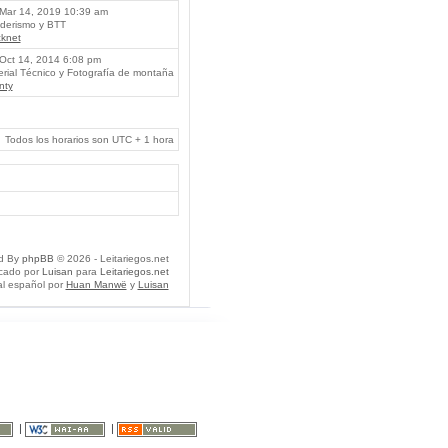
Mar 14, 2019 10:39 am
erismo y BTT
knet
Oct 14, 2014 6:08 pm
rial Técnico y Fotografía de montaña
nty
Todos los horarios son UTC + 1 hora
d By
phpBB
© 2026 - Leitariegos.net
icado por
Luisan
para
Leitariegos.net
al español por
Huan Manwë
y
Luisan
|
|