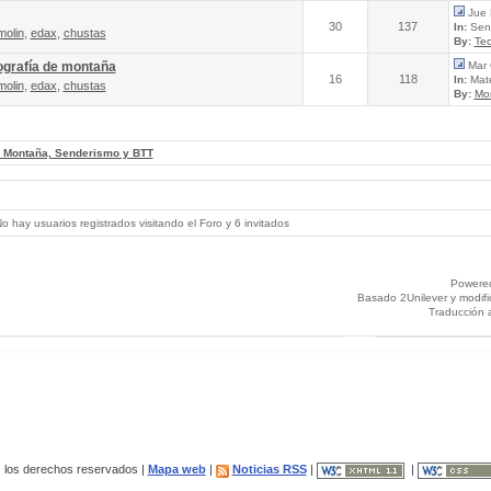
Jue 
30
137
In:
Send
molin
,
edax
,
chustas
By:
Tec
ografía de montaña
Mar 
16
118
In:
Mate
molin
,
edax
,
chustas
By:
Mo
, Montaña, Senderismo y BTT
 hay usuarios registrados visitando el Foro y 6 invitados
Powere
Basado 2Unilever y modif
Traducción 
los derechos reservados |
Mapa web
|
Noticias RSS
|
|