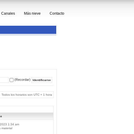
Canales
Más nieve
Contacto
(Recordar)
Todos los horarios son UTC + 1 hora
je
2023 1:34 am
material