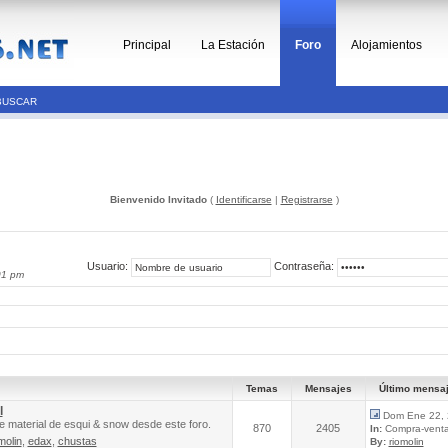
Principal
La Estación
Foro
Alojamientos
BUSCAR
Bienvenido Invitado
(
Identificarse
|
Registrarse
)
Usuario:
Contraseña:
01 pm
Temas
Mensajes
Último mensa
l
Dom Ene 22, 
e material de esqui & snow desde este foro.
870
2405
In:
Compra-venta 
molin
,
edax
,
chustas
By:
riomolin