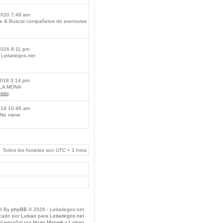
2020 7:48 am
je & Buscar compañeros de aventuras
2026 8:11 pm
Leitariegos.net
2018 3:14 pm
 LA MONA
tido
019 10:48 am
No nieve
Todos los horarios son UTC + 1 hora
d By
phpBB
© 2026 - Leitariegos.net
icado por
Luisan
para
Leitariegos.net
al español por
Huan Manwë
y
Luisan