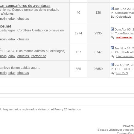
scar compañeros de aventuras
Jue Ene 23, 
amiento. Conoce personas de tu ciudad o
40
136
In:
Compartir via
aficiones.
By:
Celsodavid
molin
,
edax
,
chustas
gos.net
Dom Abr 05, 
Leitariegos, Cordillera Cantábrica o nieve en
1974
2335
In:
Todo-Noticias 
By:
webmaster
molin
,
edax
,
chustas
A
Jue Nov 08, 
FORO. (Los monos adictos a Leitariegos)
137
6747
In:
Club Radical
molin
,
edax
,
chustas
,
Portobrute
By:
Hachesinsen
Vie Abr 12, 2
 nieve tienen cabida aquí...
365
26850
In:
OFF TOPIC - 
molin
,
edax
,
chustas
By:
ESRAIN
 hay usuarios registrados visitando el Foro y 20 invitados
Powere
Basado 2Unilever y modif
Traducción 