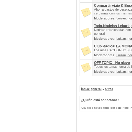
Compartir viaje & Bu
Ahorra gastos de desplaz
cercanías con tus mismas 
Moderadores:
Luisan
,
rio
Todo-Noticias Leitarie
Noticias relacionadas con 
general
Moderadores:
Luisan
,
rio
Club Radical LA MON
Los mas CACHONDOS DEL 
Moderadores:
Luisan
,
rio
OFF TOPIC - No nieve
Todos los temas fuera de la
Moderadores:
Luisan
,
rio
Índice general
»
Otros
¿Quién está conectado?
Usuarios navegando por este Foro: No