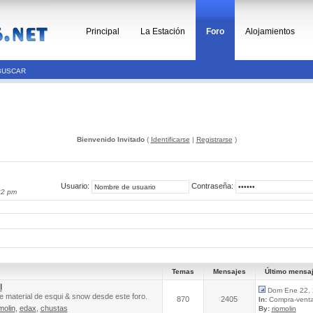
Principal
La Estación
Foro
Alojamientos
BUSCAR
Bienvenido Invitado
(
Identificarse
|
Registrarse
)
Usuario:
Contraseña:
32 pm
Temas
Mensajes
Último mensa
l
Dom Ene 22, 
e material de esqui & snow desde este foro.
870
2405
In:
Compra-venta 
molin
,
edax
,
chustas
By:
riomolin