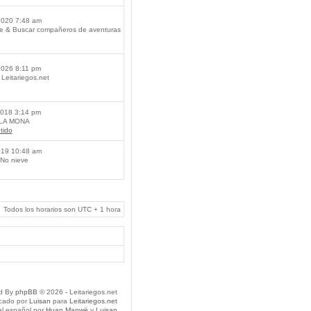
2020 7:48 am
je & Buscar compañeros de aventuras
2026 8:11 pm
Leitariegos.net
2018 3:14 pm
 LA MONA
tido
019 10:48 am
No nieve
Todos los horarios son UTC + 1 hora
d By
phpBB
© 2026 - Leitariegos.net
icado por
Luisan
para
Leitariegos.net
al español por
Huan Manwë
y
Luisan