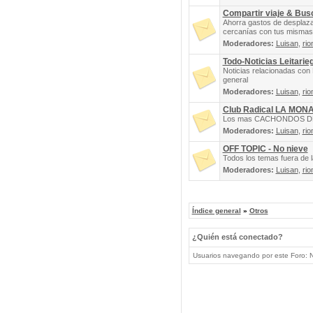
Compartir viaje & Bu
Ahorra gastos de desplaz
cercanías con tus mismas 
Moderadores:
Luisan
,
rio
Todo-Noticias Leitarie
Noticias relacionadas con 
general
Moderadores:
Luisan
,
rio
Club Radical LA MON
Los mas CACHONDOS DEL 
Moderadores:
Luisan
,
rio
OFF TOPIC - No nieve
Todos los temas fuera de la
Moderadores:
Luisan
,
rio
Índice general
»
Otros
¿Quién está conectado?
Usuarios navegando por este Foro: No