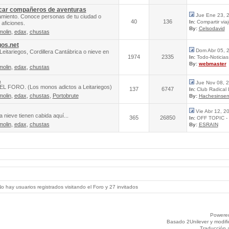
scar compañeros de aventuras
Jue Ene 23, 
amiento. Conoce personas de tu ciudad o
40
136
In:
Compartir via
aficiones.
By:
Celsodavid
molin
,
edax
,
chustas
gos.net
Dom Abr 05, 
Leitariegos, Cordillera Cantábrica o nieve en
1974
2335
In:
Todo-Noticias 
By:
webmaster
molin
,
edax
,
chustas
A
Jue Nov 08, 
FORO. (Los monos adictos a Leitariegos)
137
6747
In:
Club Radical
molin
,
edax
,
chustas
,
Portobrute
By:
Hachesinsen
Vie Abr 12, 2
 nieve tienen cabida aquí...
365
26850
In:
OFF TOPIC - 
molin
,
edax
,
chustas
By:
ESRAIN
 hay usuarios registrados visitando el Foro y 27 invitados
Powere
Basado 2Unilever y modif
Traducción 