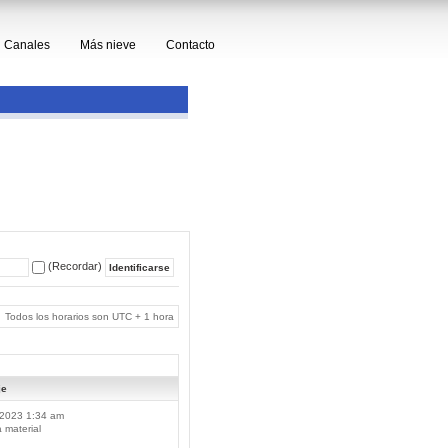
Canales
Más nieve
Contacto
(Recordar)
Todos los horarios son UTC + 1 hora
je
2023 1:34 am
material