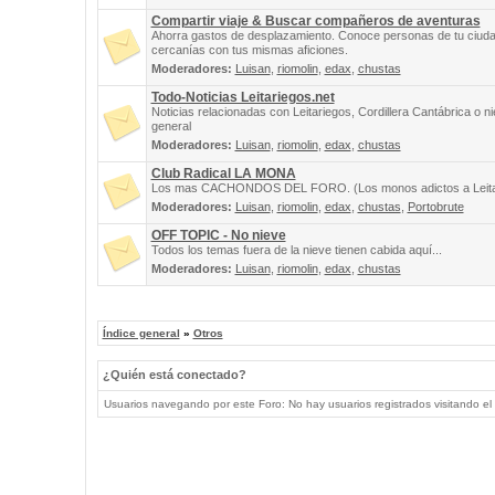
Compartir viaje & Buscar compañeros de aventuras
Ahorra gastos de desplazamiento. Conoce personas de tu ciuda
cercanías con tus mismas aficiones.
Moderadores:
Luisan
,
riomolin
,
edax
,
chustas
Todo-Noticias Leitariegos.net
Noticias relacionadas con Leitariegos, Cordillera Cantábrica o n
general
Moderadores:
Luisan
,
riomolin
,
edax
,
chustas
Club Radical LA MONA
Los mas CACHONDOS DEL FORO. (Los monos adictos a Leita
Moderadores:
Luisan
,
riomolin
,
edax
,
chustas
,
Portobrute
OFF TOPIC - No nieve
Todos los temas fuera de la nieve tienen cabida aquí...
Moderadores:
Luisan
,
riomolin
,
edax
,
chustas
Índice general
»
Otros
¿Quién está conectado?
Usuarios navegando por este Foro: No hay usuarios registrados visitando el 