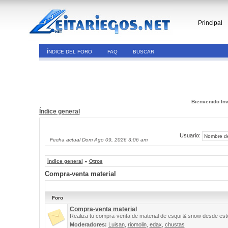
Principal
ÍNDICE DEL FORO
FAQ
BUSCAR
Bienvenido Inv
Índice general
Usuario:
Fecha actual Dom Ago 09, 2026 3:06 am
Índice general
»
Otros
Compra-venta material
Foro
Compra-venta material
Realiza tu compra-venta de material de esqui & snow desde este
Moderadores:
Luisan
,
riomolin
,
edax
,
chustas