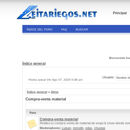
Principal
ÍNDICE DEL FORO
FAQ
BUSCAR
Bienvenido Inv
Índice general
Usuario:
Fecha actual Vie Ago 07, 2026 6:48 am
Índice general
»
Otros
Compra-venta material
Foro
Compra-venta material
Realiza tu compra-venta de material de esqui & snow desde este
Moderadores:
Luisan
,
riomolin
,
edax
,
chustas