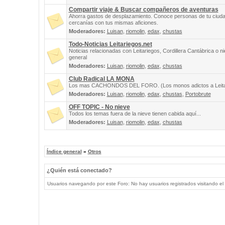
Compartir viaje & Buscar compañeros de aventuras
Ahorra gastos de desplazamiento. Conoce personas de tu ciuda
cercanías con tus mismas aficiones.
Moderadores:
Luisan
,
riomolin
,
edax
,
chustas
Todo-Noticias Leitariegos.net
Noticias relacionadas con Leitariegos, Cordillera Cantábrica o n
general
Moderadores:
Luisan
,
riomolin
,
edax
,
chustas
Club Radical LA MONA
Los mas CACHONDOS DEL FORO. (Los monos adictos a Leita
Moderadores:
Luisan
,
riomolin
,
edax
,
chustas
,
Portobrute
OFF TOPIC - No nieve
Todos los temas fuera de la nieve tienen cabida aquí...
Moderadores:
Luisan
,
riomolin
,
edax
,
chustas
Índice general
»
Otros
¿Quién está conectado?
Usuarios navegando por este Foro: No hay usuarios registrados visitando el 