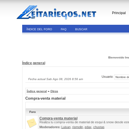
Principal
ÍNDICE DEL FORO
FAQ
BUSCAR
Bienvenido Inv
Índice general
Usuario:
Fecha actual Sab Ago 08, 2026 8:56 am
Índice general
»
Otros
Compra-venta material
Foro
Compra-venta material
Realiza tu compra-venta de material de esqui & snow desde este
Moderadores:
Luisan
,
riomolin
,
edax
,
chustas