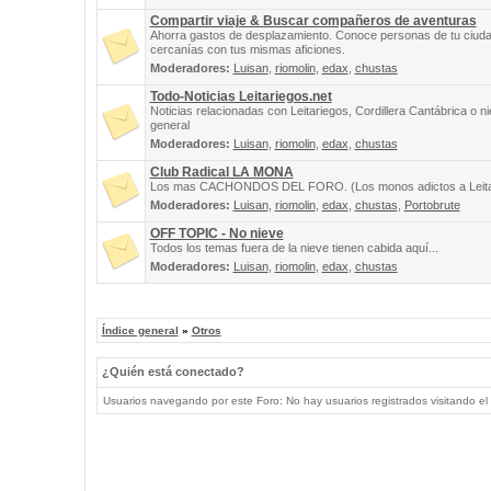
Compartir viaje & Buscar compañeros de aventuras
Ahorra gastos de desplazamiento. Conoce personas de tu ciuda
cercanías con tus mismas aficiones.
Moderadores:
Luisan
,
riomolin
,
edax
,
chustas
Todo-Noticias Leitariegos.net
Noticias relacionadas con Leitariegos, Cordillera Cantábrica o n
general
Moderadores:
Luisan
,
riomolin
,
edax
,
chustas
Club Radical LA MONA
Los mas CACHONDOS DEL FORO. (Los monos adictos a Leita
Moderadores:
Luisan
,
riomolin
,
edax
,
chustas
,
Portobrute
OFF TOPIC - No nieve
Todos los temas fuera de la nieve tienen cabida aquí...
Moderadores:
Luisan
,
riomolin
,
edax
,
chustas
Índice general
»
Otros
¿Quién está conectado?
Usuarios navegando por este Foro: No hay usuarios registrados visitando el 