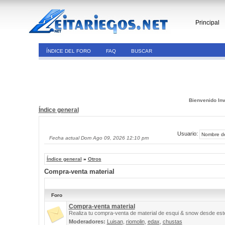
Principal
ÍNDICE DEL FORO
FAQ
BUSCAR
Bienvenido Inv
Índice general
Usuario:
Fecha actual Dom Ago 09, 2026 12:10 pm
Índice general
»
Otros
Compra-venta material
Foro
Compra-venta material
Realiza tu compra-venta de material de esqui & snow desde este
Moderadores:
Luisan
,
riomolin
,
edax
,
chustas