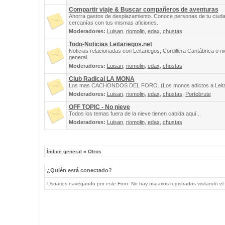
Compartir viaje & Buscar compañeros de aventuras
Ahorra gastos de desplazamiento. Conoce personas de tu ciuda
cercanías con tus mismas aficiones.
Moderadores:
Luisan
,
riomolin
,
edax
,
chustas
Todo-Noticias Leitariegos.net
Noticias relacionadas con Leitariegos, Cordillera Cantábrica o n
general
Moderadores:
Luisan
,
riomolin
,
edax
,
chustas
Club Radical LA MONA
Los mas CACHONDOS DEL FORO. (Los monos adictos a Leita
Moderadores:
Luisan
,
riomolin
,
edax
,
chustas
,
Portobrute
OFF TOPIC - No nieve
Todos los temas fuera de la nieve tienen cabida aquí...
Moderadores:
Luisan
,
riomolin
,
edax
,
chustas
Índice general
»
Otros
¿Quién está conectado?
Usuarios navegando por este Foro: No hay usuarios registrados visitando el 