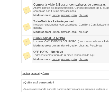
Compartir viaje & Buscar compañeros de aventuras
Ahorra gastos de desplazamiento. Conoce personas de tu ciuda
cercanías con tus mismas aficiones.
Moderadores:
Luisan
,
riomolin
,
edax
,
chustas
Todo-Noticias Leitariegos.net
Noticias relacionadas con Leitariegos, Cordillera Cantábrica o n
general
Moderadores:
Luisan
,
riomolin
,
edax
,
chustas
Club Radical LA MONA
Los mas CACHONDOS DEL FORO. (Los monos adictos a Leita
Moderadores:
Luisan
,
riomolin
,
edax
,
chustas
,
Portobrute
OFF TOPIC - No nieve
Todos los temas fuera de la nieve tienen cabida aquí...
Moderadores:
Luisan
,
riomolin
,
edax
,
chustas
Índice general
»
Otros
¿Quién está conectado?
Usuarios navegando por este Foro: No hay usuarios registrados visitando el 