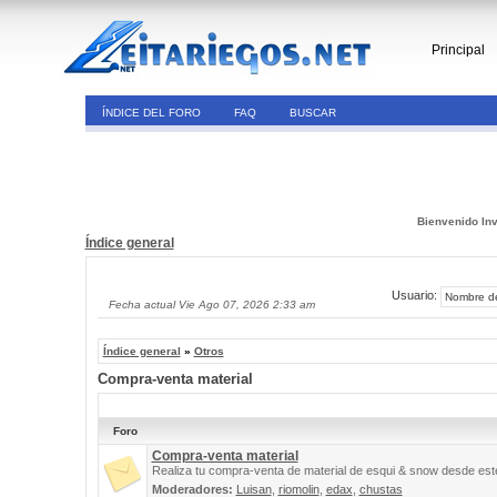
Principal
ÍNDICE DEL FORO
FAQ
BUSCAR
Bienvenido Inv
Índice general
Usuario:
Fecha actual Vie Ago 07, 2026 2:33 am
Índice general
»
Otros
Compra-venta material
Foro
Compra-venta material
Realiza tu compra-venta de material de esqui & snow desde este
Moderadores:
Luisan
,
riomolin
,
edax
,
chustas