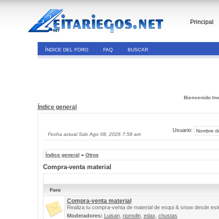
Principal
ÍNDICE DEL FORO
FAQ
BUSCAR
Bienvenido Inv
Índice general
Usuario:
Fecha actual Sab Ago 08, 2026 7:58 am
Índice general
»
Otros
Compra-venta material
Foro
Compra-venta material
Realiza tu compra-venta de material de esqui & snow desde este
Moderadores:
Luisan
,
riomolin
,
edax
,
chustas