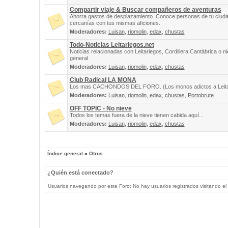
Compartir viaje & Buscar compañeros de aventuras
Ahorra gastos de desplazamiento. Conoce personas de tu ciuda
cercanías con tus mismas aficiones.
Moderadores:
Luisan
,
riomolin
,
edax
,
chustas
Todo-Noticias Leitariegos.net
Noticias relacionadas con Leitariegos, Cordillera Cantábrica o n
general
Moderadores:
Luisan
,
riomolin
,
edax
,
chustas
Club Radical LA MONA
Los mas CACHONDOS DEL FORO. (Los monos adictos a Leita
Moderadores:
Luisan
,
riomolin
,
edax
,
chustas
,
Portobrute
OFF TOPIC - No nieve
Todos los temas fuera de la nieve tienen cabida aquí...
Moderadores:
Luisan
,
riomolin
,
edax
,
chustas
Índice general
»
Otros
¿Quién está conectado?
Usuarios navegando por este Foro: No hay usuarios registrados visitando el 