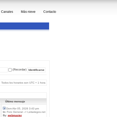
Canales
Más nieve
Contacto
(Recordar)
Todos los horarios son UTC + 1 hora
Último mensaje
Dom Abr 05, 2026 3:43 pm
In:
Foro General --> Leitariegos.net
By:
webmaster