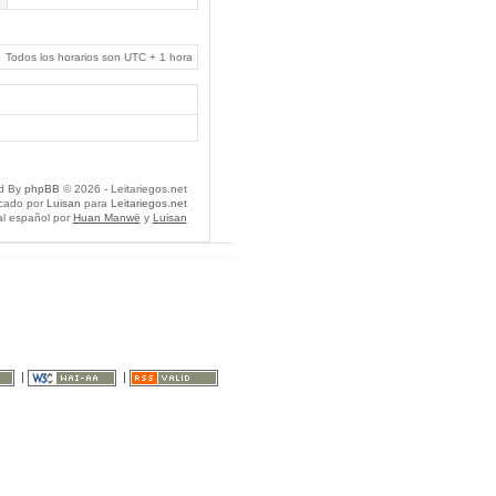
Todos los horarios son UTC + 1 hora
d By
phpBB
© 2026 - Leitariegos.net
icado por
Luisan
para
Leitariegos.net
al español por
Huan Manwë
y
Luisan
|
|