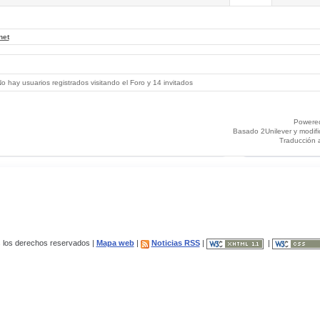
net
 hay usuarios registrados visitando el Foro y 14 invitados
Powere
Basado 2Unilever y modif
Traducción 
los derechos reservados |
Mapa web
|
Noticias RSS
|
|