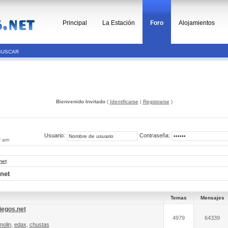
Principal
La Estación
Foro
Alojamientos
BUSCAR
Bienvenido Invitado
(
Identificarse
|
Registrarse
)
Usuario:
Contraseña:
0 am
net
.net
Temas
Mensajes
iegos.net
4979
64339
molin
,
edax
,
chustas