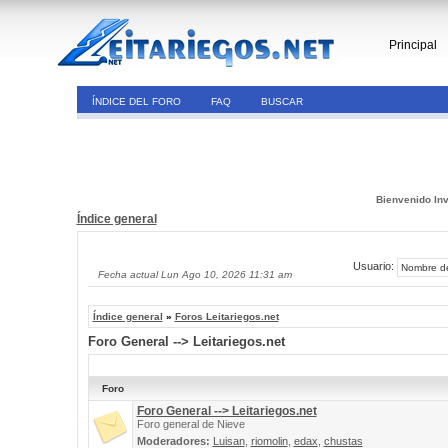
Principal
ÍNDICE DEL FORO
FAQ
BUSCAR
Bienvenido Inv
Índice general
Usuario:
Fecha actual Lun Ago 10, 2026 11:31 am
Índice general
»
Foros Leitariegos.net
Foro General --> Leitariegos.net
Foro
Foro General --> Leitariegos.net
Foro general de Nieve
Moderadores:
Luisan
,
riomolin
,
edax
,
chustas