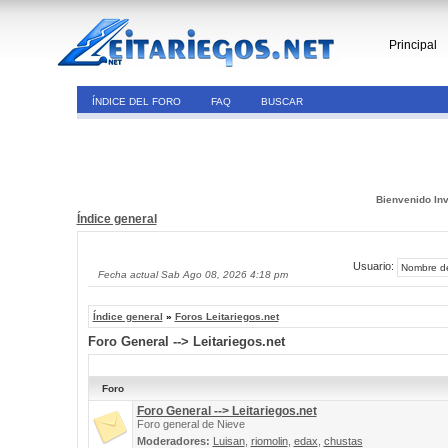
Principal
ÍNDICE DEL FORO
FAQ
BUSCAR
Bienvenido Inv
Índice general
Usuario:
Fecha actual Sab Ago 08, 2026 4:18 pm
Índice general
»
Foros Leitariegos.net
Foro General --> Leitariegos.net
Foro
Foro General --> Leitariegos.net
Foro general de Nieve
Moderadores:
Luisan
,
riomolin
,
edax
,
chustas