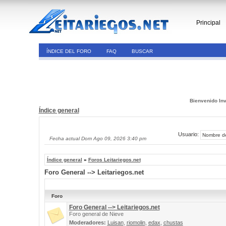
Principal
ÍNDICE DEL FORO
FAQ
BUSCAR
Bienvenido Inv
Índice general
Usuario:
Fecha actual Dom Ago 09, 2026 3:40 pm
Índice general
»
Foros Leitariegos.net
Foro General --> Leitariegos.net
Foro
Foro General --> Leitariegos.net
Foro general de Nieve
Moderadores:
Luisan
,
riomolin
,
edax
,
chustas