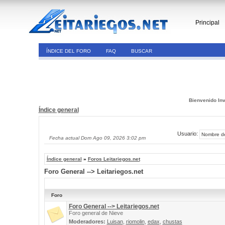
Principal
ÍNDICE DEL FORO
FAQ
BUSCAR
Bienvenido Inv
Índice general
Usuario:
Fecha actual Dom Ago 09, 2026 3:02 pm
Índice general
»
Foros Leitariegos.net
Foro General --> Leitariegos.net
Foro
Foro General --> Leitariegos.net
Foro general de Nieve
Moderadores:
Luisan
,
riomolin
,
edax
,
chustas