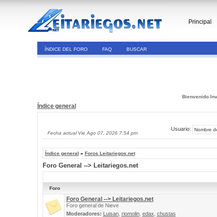
Principal
ÍNDICE DEL FORO
FAQ
BUSCAR
Bienvenido Inv
Índice general
Usuario:
Fecha actual Vie Ago 07, 2026 7:54 pm
Índice general
»
Foros Leitariegos.net
Foro General --> Leitariegos.net
Foro
Foro General --> Leitariegos.net
Foro general de Nieve
Moderadores:
Luisan
,
riomolin
,
edax
,
chustas