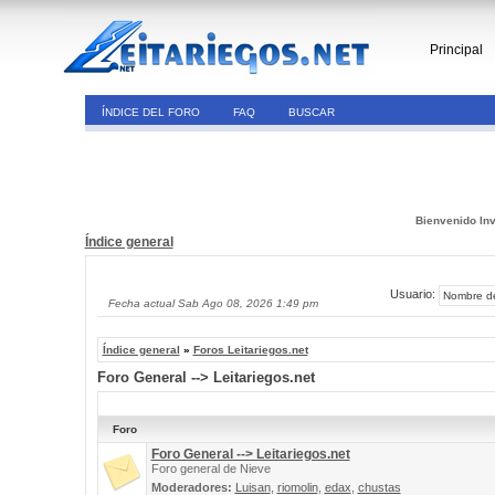
Principal
ÍNDICE DEL FORO
FAQ
BUSCAR
Bienvenido Inv
Índice general
Usuario:
Fecha actual Sab Ago 08, 2026 1:49 pm
Índice general
»
Foros Leitariegos.net
Foro General --> Leitariegos.net
Foro
Foro General --> Leitariegos.net
Foro general de Nieve
Moderadores:
Luisan
,
riomolin
,
edax
,
chustas