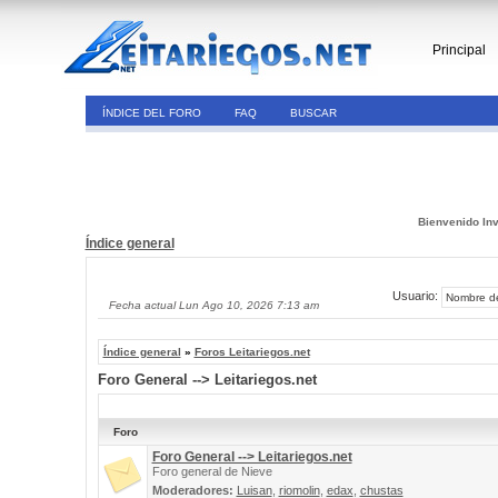
Principal
ÍNDICE DEL FORO
FAQ
BUSCAR
Bienvenido Inv
Índice general
Usuario:
Fecha actual Lun Ago 10, 2026 7:13 am
Índice general
»
Foros Leitariegos.net
Foro General --> Leitariegos.net
Foro
Foro General --> Leitariegos.net
Foro general de Nieve
Moderadores:
Luisan
,
riomolin
,
edax
,
chustas