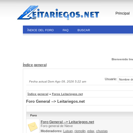
Principal
ÍNDICE DEL FORO
FAQ
BUSCAR
Bienvenido Inv
Índice general
Usuario:
Fecha actual Dom Ago 09, 2026 5:22 am
Índice general
»
Foros Leitariegos.net
Foro General --> Leitariegos.net
Foro
Foro General --> Leitariegos.net
Foro general de Nieve
Moderadores:
Luisan
,
riomolin
,
edax
,
chustas