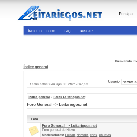
Principal
ÍNDICE DEL FORO
FAQ
BUSCAR
Bienvenido Inv
Índice general
Usuario:
Fecha actual Sab Ago 08, 2026 8:07 pm
Índice general
»
Foros Leitariegos.net
Foro General --> Leitariegos.net
Foro
Foro General --> Leitariegos.net
Foro general de Nieve
Moderadores:
Luisan
,
riomolin
,
edax
,
chustas