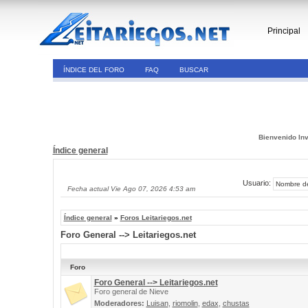
Principal
ÍNDICE DEL FORO
FAQ
BUSCAR
Bienvenido Inv
Índice general
Usuario:
Fecha actual Vie Ago 07, 2026 4:53 am
Índice general
»
Foros Leitariegos.net
Foro General --> Leitariegos.net
Foro
Foro General --> Leitariegos.net
Foro general de Nieve
Moderadores:
Luisan
,
riomolin
,
edax
,
chustas