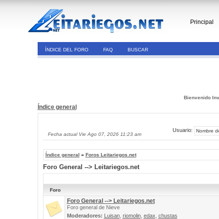
Principal
ÍNDICE DEL FORO
FAQ
BUSCAR
Bienvenido Inv
Índice general
Usuario:
Fecha actual Vie Ago 07, 2026 11:23 am
Índice general
»
Foros Leitariegos.net
Foro General --> Leitariegos.net
Foro
Foro General --> Leitariegos.net
Foro general de Nieve
Moderadores:
Luisan
,
riomolin
,
edax
,
chustas