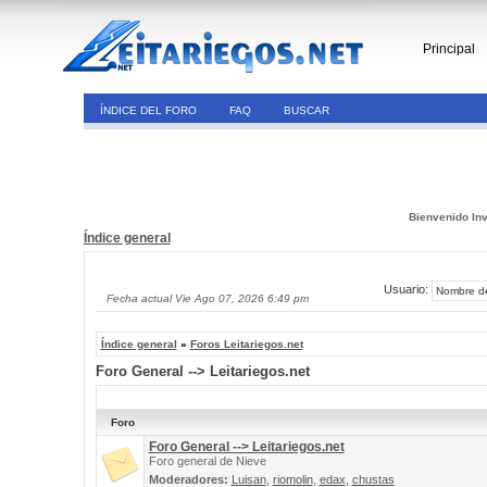
Principal
ÍNDICE DEL FORO
FAQ
BUSCAR
Bienvenido Inv
Índice general
Usuario:
Fecha actual Vie Ago 07, 2026 6:49 pm
Índice general
»
Foros Leitariegos.net
Foro General --> Leitariegos.net
Foro
Foro General --> Leitariegos.net
Foro general de Nieve
Moderadores:
Luisan
,
riomolin
,
edax
,
chustas