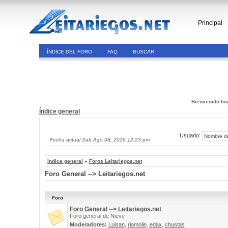
Principal
ÍNDICE DEL FORO
FAQ
BUSCAR
Bienvenido Inv
Índice general
Usuario:
Fecha actual Sab Ago 08, 2026 12:23 pm
Índice general
»
Foros Leitariegos.net
Foro General --> Leitariegos.net
Foro
Foro General --> Leitariegos.net
Foro general de Nieve
Moderadores:
Luisan
,
riomolin
,
edax
,
chustas