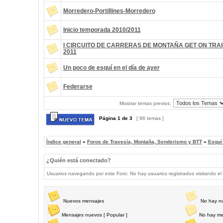
Morredero-Portillines-Morredero
Inicio temporada 2010/2011
I CIRCUITO DE CARRERAS DE MONTAÑA GET ON TRAI
2011
Un poco de esquí en el día de ayer
Federarse
Mostrar temas previos:
Página
1
de
3
[ 96 temas ]
Índice general
»
Foros de Travesía, Montaña, Senderismo y BTT
»
Esquí
¿Quién está conectado?
Usuarios navegando por este Foro: No hay usuarios registrados visitando el 
Nuevos mensajes
No hay n
Mensajes nuevos [ Popular ]
No hay me