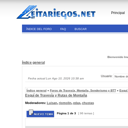
Principal
ÍNDICE DEL FORO
FAQ
BUSCAR
Bienvenido Inv
Índice general
Usuario:
Fecha actual Lun Ago 10, 2026 10:38 am
Índice general
»
Foros de Travesía, Montaña, Senderismo y BTT
»
Esquí
Esquí de Travesía y Rutas de Montaña
Moderadores:
Luisan
,
riomolin
,
edax
,
chustas
Página
1
de
3
[ 96 temas ]