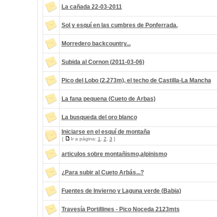
La cañada 22-03-2011
Sol y esquí en las cumbres de Ponferrada.
Morredero backcountry...
Subida al Cornon (2011-03-06)
Pico del Lobo (2.273m), el techo de Castilla-La Mancha
La fana pequena (Cueto de Arbas)
La busqueda del oro blanco
Iniciarse en el esquí de montaña
[
Ir a página:
1
,
2
,
3
]
articulos sobre montañismo,alpinismo
¿Para subir al Cueto Arbás...?
Fuentes de Invierno y Laguna verde (Babia)
Travesía Portillines - Pico Noceda 2123mts