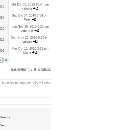
Mié Dic 08, 2010 10:44 pm
525
katoute
Sab Dic 04, 2010 7:54 pm
295
Felix
Lun Nov 29, 2010 6:25 pm
220
getontrail
Dom Nov 28, 2010 9:05 pm
415
Luisan
Mar Oct 12, 2010 3:33 pm
801
iviana
Ir a página
1
,
2
,
3
Siguiente
Todos los horarios son UTC + 1 hora
Anuncio
Fijo