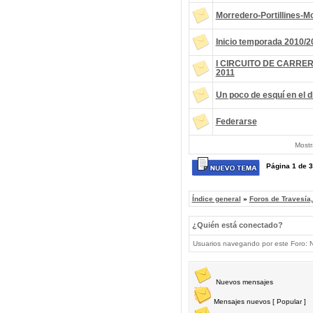
Morredero-Portillines-M
Inicio temporada 2010/2
I CIRCUITO DE CARRE
2011
Un poco de esquí en el d
Federarse
Mostr
Página
1
de
3
Índice general
»
Foros de Travesía
¿Quién está conectado?
Usuarios navegando por este Foro: No
Nuevos mensajes
Mensajes nuevos [ Popular ]