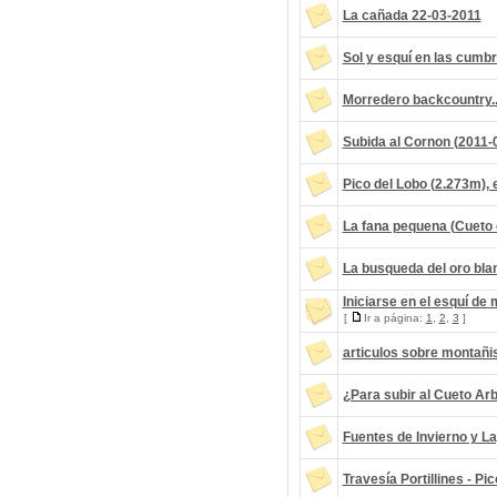
La cañada 22-03-2011
Sol y esquí en las cumb
Morredero backcountry..
Subida al Cornon (2011-
Pico del Lobo (2.273m), 
La fana pequena (Cueto 
La busqueda del oro bla
Iniciarse en el esquí de
[
Ir a página:
1
,
2
,
3
]
articulos sobre montañi
¿Para subir al Cueto Arb
Fuentes de Invierno y L
Travesía Portillines - P