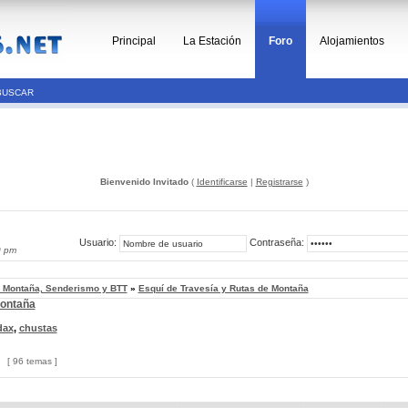
Principal
La Estación
Foro
Alojamientos
BUSCAR
Bienvenido Invitado
(
Identificarse
|
Registrarse
)
Usuario:
Contraseña:
0 pm
, Montaña, Senderismo y BTT
»
Esquí de Travesía y Rutas de Montaña
Montaña
dax
,
chustas
[ 96 temas ]