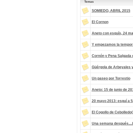
Temas
SOMIEDO, ABRIL 2015
El Cornon
Aneto con esquís, 24 m
Y empezamos la tempora
Cornón y Pena Salgada c
Güérgola de Arbeyales 
Un paseo por Torrestio
Aneto: 15 de junio de 20
20 mayo 2013: esquí a 5
El Cogollo de Cebolledo
Una semana después....l