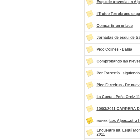
Esquí de travesía en Al
I Trofeo Torrebruno esqu
Compartir un enlace
Jornadas de esqui de trav
Pico Colines - Babia
Comprobando las nieves.
Por Torrestío...siguiendo
Pico Ferreirua - De nue
La Cueta - Peña Orniz 1
10/03/2011 CARRERA D
Los Alpes...otra hi
Movido:
Encuentro int. Esquí Mo
2011