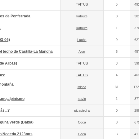
TAITUS
5
49
res de Ponferrada.
katoute
0
30
.
katoute
1
37
03-06)
Luchs
9
62
el techo de Castilla-La Mancha
Alon
5
45
de Arbas)
TAITUS
3
39
nco
TAITUS
4
46
 montaña
iviana
31
172
smo,alpinismo
savio
1
37
ás...?
picapiedra
0
29
aguna verde (Babia)
Coca
8
67
ico Noceda 2123mts
Coca
3
41