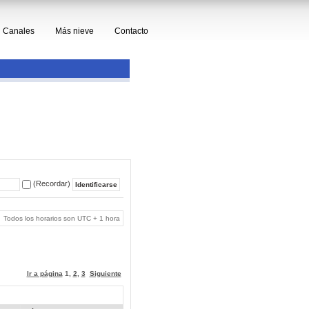
Canales
Más nieve
Contacto
(Recordar)
Todos los horarios son UTC + 1 hora
Ir a página
1
,
2
,
3
Siguiente