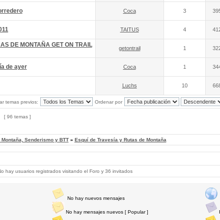
orredero
Coca
3
39
011
TAITUS
4
41
RAS DE MONTAÑA GET ON TRAIL
getontrail
1
32
ía de ayer
Coca
1
34
Luchs
10
66
ar temas previos:
Ordenar por
[ 96 temas ]
, Montaña, Senderismo y BTT
»
Esquí de Travesía y Rutas de Montaña
 hay usuarios registrados visitando el Foro y 36 invitados
No hay nuevos mensajes
No hay mensajes nuevos [ Popular ]