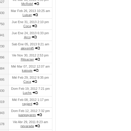
527
McRobi!
Mar Feb 26, 2013 10:25 am
430
Luisan
Jue Ene 31, 2013 2:10 pm
750
Coca
Jue Ene 24, 2013 6:33 pm
441
Arco
Sab Ene 05, 2013 9:21 am
230
alexemil5
Vie Nov 30, 2012 2:53 pm
396
Ritsacian
Mié Mar 07, 2012 12:07 am
384
katoute
Mié Feb 29, 2012 9:35 pm
495
Coca
Dom Feb 19, 2012 7:21 pm
430
Luchs
Mié Feb 08, 2012 1:17 pm
019
rayjard
Dom Feb 12, 2012 7:32 pm
343
juanpayares
Vie Abr 29, 2011 8:23 am
678
nevarada