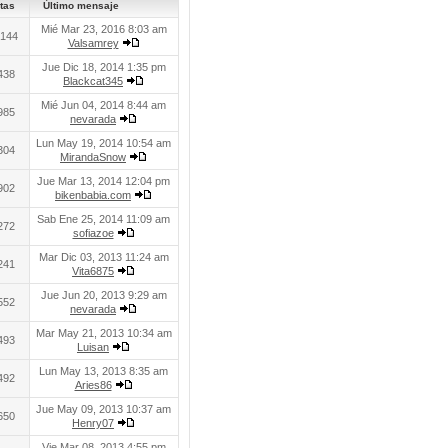
tas
Último mensaje
Mié Mar 23, 2016 8:03 am
144
Valsamrey
Jue Dic 18, 2014 1:35 pm
438
Blackcat345
Mié Jun 04, 2014 8:44 am
985
nevarada
Lun May 19, 2014 10:54 am
304
MirandaSnow
Jue Mar 13, 2014 12:04 pm
902
bikenbabia.com
Sab Ene 25, 2014 11:09 am
272
sofiazoe
Mar Dic 03, 2013 11:24 am
241
Vita6875
Jue Jun 20, 2013 9:29 am
552
nevarada
Mar May 21, 2013 10:34 am
493
Luisan
Lun May 13, 2013 8:35 am
492
Aries86
Jue May 09, 2013 10:37 am
650
Henry07
Vie Mar 08, 2013 4:55 pm