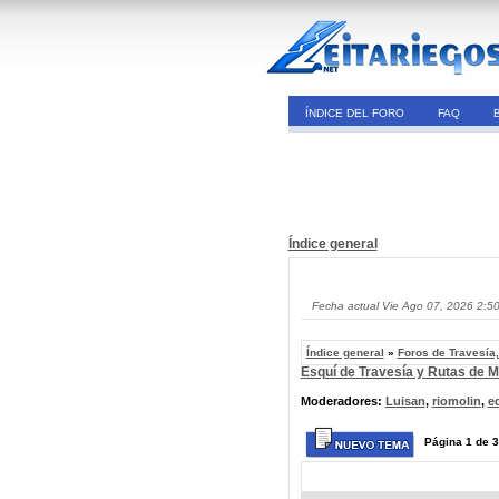
ÍNDICE DEL FORO
FAQ
Índice general
Fecha actual Vie Ago 07, 2026 2:5
Índice general
»
Foros de Travesía
Esquí de Travesía y Rutas de 
Moderadores:
Luisan
,
riomolin
,
e
Página
1
de
3