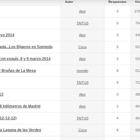
Autor
Respuestas
Vis
Alon
3
270
TAITUS
6
79
ayo 2014
Alon
3
44
da...Los Bígaros en Somiedo
Coca
6
55
on esquís, 8 y 9 marzo 2014
Alon
5
51
y Brañas de La Mesa
riomolin
8
61
TAITUS
9
72
13
Alon
3
48
8 kilómetros de Madrid
Alon
2
40
(12-12-12)
TAITUS
4
46
a Laguna de las Verdes
Coca
6
52