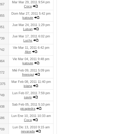
Mar Mar 29, 2011 9:54 pm
267
Coca
Dom Mar 27, 2011 5:42 pm
355
katoute
Jue Mar 24, 2011 1:29 pm
051
Luisan
Jue Mar 17, 2011 6:02 pm
739
Luchs
Vie Mar 11, 2011 6:42 pm
742
Alon
Vie Mar 04, 2011 9:48 pm
964
katoute
Mié Feb 09, 2011 5:09 pm
272
freesqui
Mar Feb 08, 2011 11:40 pm
375
iviana
Lun Feb 07, 2011 7:59 pm
749
savio
Sab Feb 05, 2011 5:10 pm
938
picapiedra
Lun Ene 10, 2011 10:33 am
586
Coca
Lun Dic 13, 2010 9:15 am
709
nevarada