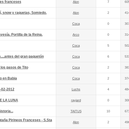
pes franceses
Alon
7
60
í, snow y raquetas, Somiedo.
Alon
2
41
Coca
0
30
esía. Portilla de la Reina.
Arco
0
31
Coca
5
50
...antes del gran paquetón
Coca
6
53
 los pasos de Tito
Coca
2
38
vo en Babia
Coca
2
37
1-02-2012
Luchs
4
48
E LA LUNA
rayjard
0
30
storia...
TAITUS
10
67
ntaña Pirineos Franceses - S.Sta
Alon
2
49