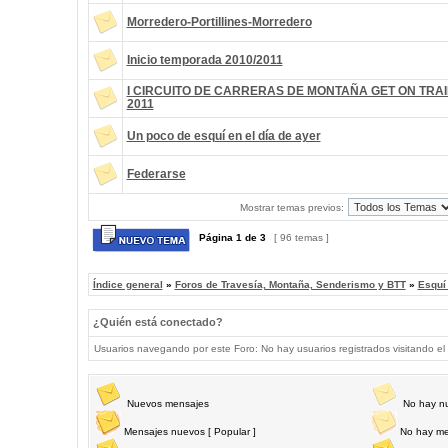
Morredero-Portillines-Morredero
Inicio temporada 2010/2011
I CIRCUITO DE CARRERAS DE MONTAÑA GET ON TRAI
2011
Un poco de esquí en el día de ayer
Federarse
Mostrar temas previos:
Página
1
de
3
[ 96 temas ]
Índice general
»
Foros de Travesía, Montaña, Senderismo y BTT
»
Esquí
¿Quién está conectado?
Usuarios navegando por este Foro: No hay usuarios registrados visitando el 
Nuevos mensajes
No hay n
Mensajes nuevos [ Popular ]
No hay me