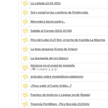
La cañada 22-03-2011
Sol y esquí en las cumbres de Ponferrada.
Morredero backcountry...
Subida al Cornon (2011-03-06)
Pico del Lobo (2.273m), el techo de Castilla-La Mancha
La fana pequena (Cueto de Arbas)
La busqueda del oro blanco
Iniciarse en el esquí de montaña
[
Ir a página:
1
,
2
,
3
]
articulos sobre montañismo,alpinismo
¿Para subir al Cueto Arbás...?
Fuentes de Invierno y Laguna verde (Babia)
Travesía Portillines - Pico Noceda 2123mts