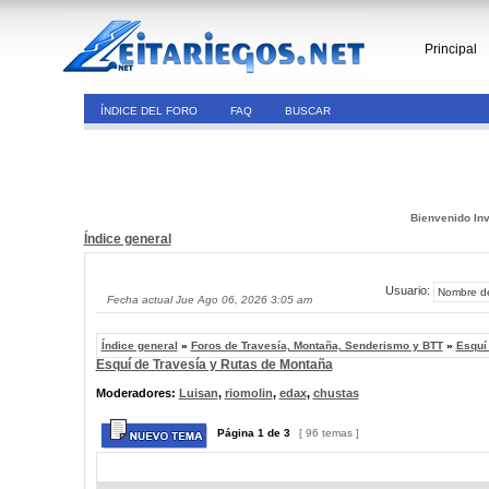
Principal
ÍNDICE DEL FORO
FAQ
BUSCAR
Bienvenido Inv
Índice general
Usuario:
Fecha actual Jue Ago 06, 2026 3:05 am
Índice general
»
Foros de Travesía, Montaña, Senderismo y BTT
»
Esquí
Esquí de Travesía y Rutas de Montaña
Moderadores:
Luisan
,
riomolin
,
edax
,
chustas
Página
1
de
3
[ 96 temas ]