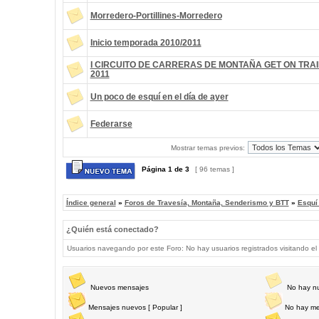
Morredero-Portillines-Morredero
Inicio temporada 2010/2011
I CIRCUITO DE CARRERAS DE MONTAÑA GET ON TRAI
2011
Un poco de esquí en el día de ayer
Federarse
Mostrar temas previos:
Página
1
de
3
[ 96 temas ]
Índice general
»
Foros de Travesía, Montaña, Senderismo y BTT
»
Esquí
¿Quién está conectado?
Usuarios navegando por este Foro: No hay usuarios registrados visitando el 
Nuevos mensajes
No hay n
Mensajes nuevos [ Popular ]
No hay me