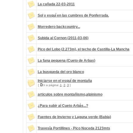
La cañada 22-03-2011
Sol y esquí en las cumbres de Ponferrada.
Morredero backcountry...
Subida al Cornon (2011-03-06)
Pico del Lobo (2.273m), el techo de Castilla-La Mancha
La fana pequena (Cueto de Arbas)
La busqueda del oro blanco
Iniciarse en el esquí de montaña
[
Ir a página:
1
,
2
,
3
]
articulos sobre montañismo,alpinismo
¿Para subir al Cueto Arbás...?
Fuentes de Invierno y Laguna verde (Babia)
Travesía Portillines - Pico Noceda 2123mts