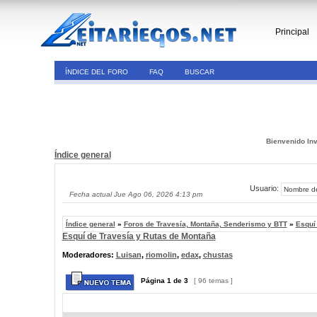
Principal
ÍNDICE DEL FORO
FAQ
BUSCAR
Bienvenido Inv
Índice general
Usuario:
Fecha actual Jue Ago 06, 2026 4:13 pm
Índice general
»
Foros de Travesía, Montaña, Senderismo y BTT
»
Esquí
Esquí de Travesía y Rutas de Montaña
Moderadores:
Luisan
,
riomolin
,
edax
,
chustas
Página
1
de
3
[ 96 temas ]